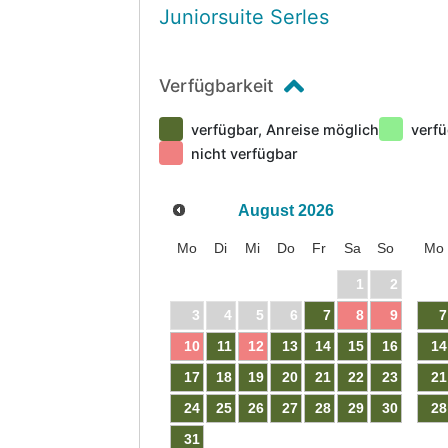
Juniorsuite Serles
Verfügbarkeit
verfügbar, Anreise möglich
verfü
nicht verfügbar
August
2026
Mo
Di
Mi
Do
Fr
Sa
So
Mo
1
2
3
4
5
6
7
8
9
7
10
11
12
13
14
15
16
14
17
18
19
20
21
22
23
21
24
25
26
27
28
29
30
28
31