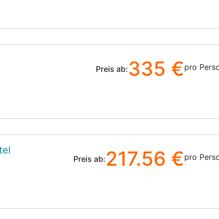
335 €
pro Pers
Preis ab:
tel
217.56 €
pro Pers
Preis ab: