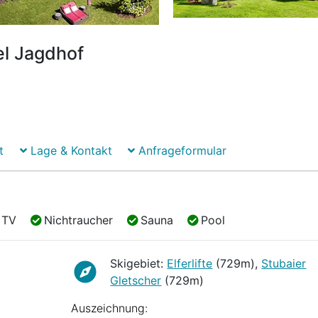
el Jagdhof
t
Lage & Kontakt
Anfrageformular
TV
Nichtraucher
Sauna
Pool
TV
Nichtraucher
Sauna
Pool
Skigebiet:
Elferlifte
(729m),
Stubaier
Gletscher
(729m)
Auszeichnung: