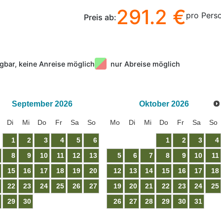
291.2 €
pro Pers
Preis ab:
gbar, keine Anreise möglich
nur Abreise möglich
September
2026
Oktober
2026
Di
Mi
Do
Fr
Sa
So
Mo
Di
Mi
Do
Fr
Sa
So
1
2
3
4
5
6
1
2
3
4
8
9
10
11
12
13
5
6
7
8
9
10
11
15
16
17
18
19
20
12
13
14
15
16
17
18
22
23
24
25
26
27
19
20
21
22
23
24
25
29
30
26
27
28
29
30
31