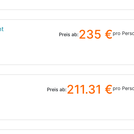
ht
235 €
pro Pers
Preis ab:
211.31 €
pro Pers
Preis ab: