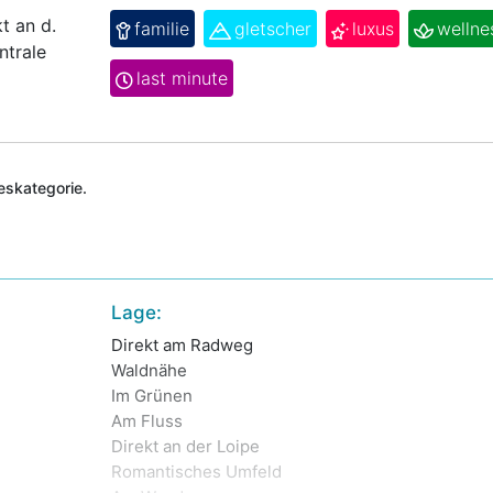
t an d.
familie
gletscher
luxus
wellne
ntrale
last minute
deskategorie.
Lage:
Direkt am Radweg
Waldnähe
Im Grünen
Am Fluss
Direkt an der Loipe
Romantisches Umfeld