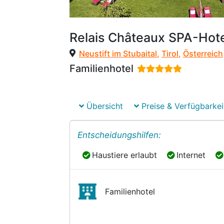
Relais Châteaux SPA-Hot
Neustift im Stubaital
,
Tirol
,
Österreich
Familienhotel
Übersicht
Preise & Verfügbarkei
Entscheidungshilfen:
Haustiere erlaubt
Internet
Haustiere erlaubt
Internet
Familienhotel