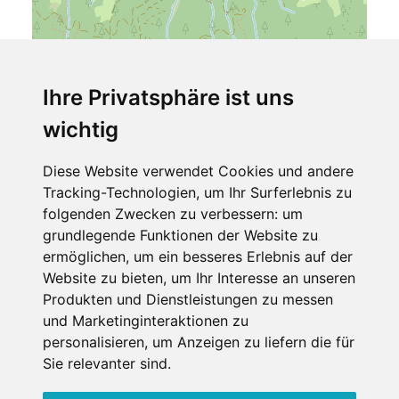
Ihre Privatsphäre ist uns
wichtig
Leaflet
| ©
OpenStreetMap
contributors
Diese Website verwendet Cookies und andere
Holiday Apartment Sillian
Tracking-Technologien, um Ihr Surferlebnis zu
Sillian 132
folgenden Zwecken zu verbessern:
um
9920 Sillian
grundlegende Funktionen der Website zu
Tirol
ermöglichen
,
um ein besseres Erlebnis auf der
Österreich
Website zu bieten
,
um Ihr Interesse an unseren
Telefon
Produkten und Dienstleistungen zu messen
und Marketinginteraktionen zu
+393358039900
personalisieren
,
um Anzeigen zu liefern die für
Sie relevanter sind
.