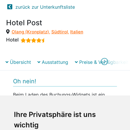
zurück zur Unterkunftsliste
Hotel Post
Olang (Kronplatz)
,
Südtirol
,
Italien
Hotel
Übersicht
Ausstattung
Preise & Verfügbarkeit
Oh nein!
Beim Laden des Buchungs-Widgets ist ein
unerwarteter Fehler aufgetreten.
Bitte versuchen Sie es später erneut.
Ihre Privatsphäre ist uns
wichtig