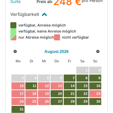
248 €
pro Person
Suite
Preis ab:
Verfügbarkeit
verfügbar, Anreise möglich
verfügbar, keine Anreise möglich
nur Abreise möglich
nicht verfügbar
August
2026
Mo
Di
Mi
Do
Fr
Sa
So
1
2
3
4
5
6
7
8
9
10
11
12
13
14
15
16
17
18
19
20
21
22
23
24
25
26
27
28
29
30
31