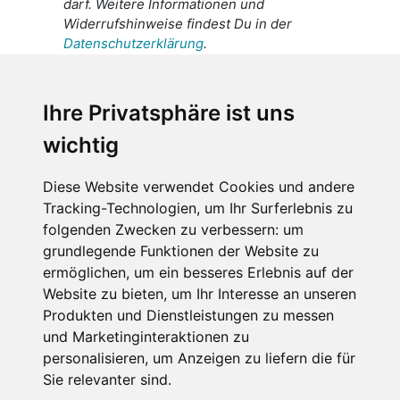
darf. Weitere Informationen und
Widerrufshinweise findest Du in der
Datenschutzerklärung
.
Ich stimme zu, dass meine
personenbezogenen Daten an den
Ihre Privatsphäre ist uns
Empfänger dieser Nachricht weitergeleitet
wichtig
werden dürfen. Weitere Informationen und
Widerrufshinweise findest Du in der
Datenschutzerklärung
.
Diese Website verwendet Cookies und andere
Tracking-Technologien, um Ihr Surferlebnis zu
folgenden Zwecken zu verbessern:
um
grundlegende Funktionen der Website zu
Anfrage abschicken
ermöglichen
,
um ein besseres Erlebnis auf der
Website zu bieten
,
um Ihr Interesse an unseren
Diese Seite ist durch reCAPTCHA geschützt und es
Produkten und Dienstleistungen zu messen
gelten die Google
Datenschutzerklärung
und
und Marketinginteraktionen zu
Nutzungsbedingungen
.
personalisieren
,
um Anzeigen zu liefern die für
Sie relevanter sind
.