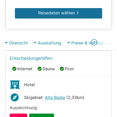
Reisedaten wählen
Übersicht
Ausstattung
Preise & Verfügbarkeit
Entscheidungshilfen:
Internet
Sauna
Pool
Internet
Sauna
Pool
Hotel
Skigebiet:
Alta Badia
(2,33km)
Auszeichnung: