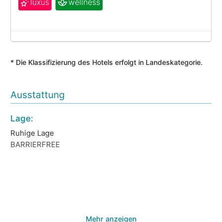
luxus
wellness
* Die Klassifizierung des Hotels erfolgt in Landeskategorie.
Ausstattung
Lage:
Ho
Ruhige Lage
Ga
BARRIERFREE
Wi
Ge
Ga
Sp
Ei
Wä
Mehr anzeigen