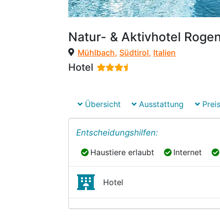
Natur- & Aktivhotel Roge
Mühlbach
,
Südtirol
,
Italien
Hotel
Übersicht
Ausstattung
Preis
Entscheidungshilfen:
Haustiere erlaubt
Internet
Haustiere erlaubt
Internet
Hotel