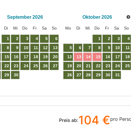
September
2026
Oktober
2026
Di
Mi
Do
Fr
Sa
So
Mo
Di
Mi
Do
Fr
Sa
So
1
2
3
4
5
6
1
2
3
4
8
9
10
11
12
13
5
6
7
8
9
10
11
15
16
17
18
19
20
12
13
14
15
16
17
18
22
23
24
25
26
27
19
20
21
22
23
24
25
29
30
26
27
28
29
30
31
104 €
pro Pers
Preis ab: