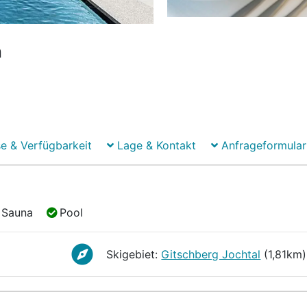
n
e & Verfügbarkeit
Lage & Kontakt
Anfrageformular
Sauna
Pool
Sauna
Pool
Skigebiet:
Gitschberg Jochtal
(1,81km)