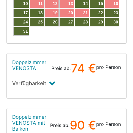
10
11
12
13
14
15
16
17
18
19
20
21
22
23
24
25
26
27
28
29
30
31
Doppelzimmer
74 €
pro Person
VENOSTA
Preis ab:
Verfügbarkeit
Doppelzimmer
90 €
VENOSTA mit
pro Person
Preis ab:
Balkon