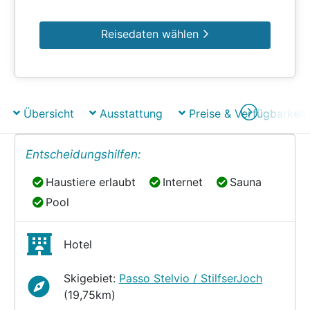
Reisedaten wählen
Übersicht
Ausstattung
Preise & Verfügbarkeit
Entscheidungshilfen:
Haustiere erlaubt
Internet
Sauna
Haustiere erlaubt
Internet
Sauna
Pool
Pool
Hotel
Skigebiet:
Passo Stelvio / StilfserJoch
(19,75km)