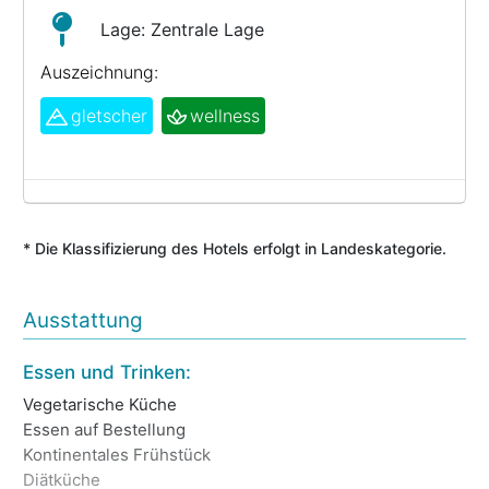
Lage: Zentrale Lage
Auszeichnung:
gletscher
wellness
* Die Klassifizierung des Hotels erfolgt in Landeskategorie.
Ausstattung
Essen und Trinken:
We
Vegetarische Küche
Da
Essen auf Bestellung
Ma
Kontinentales Frühstück
We
Diätküche
Ha