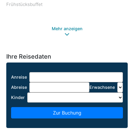
Frühstücksbuffet
Wh
So
Sa
Mehr anzeigen
Ihre Reisedaten
Anreise
Abreise
Erwachsene
Kinder
Zur Buchung