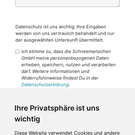
Datenschutz ist uns wichtig: Ihre Eingaben
werden von uns vertraulich behandelt und nur
der ausgewählten Unterkunft übermittelt.
Ich stimme zu, dass die Schneemenschen
GmbH meine personenbezogenen Daten
erheben, speichern, nutzen und verarbeiten
darf. Weitere Informationen und
Widerrufshinweise findest Du in der
Datenschutzerklärung
.
Ich stimme zu, dass meine
personenbezogenen Daten an den
Ihre Privatsphäre ist uns
Empfänger dieser Nachricht weitergeleitet
wichtig
werden dürfen. Weitere Informationen und
Widerrufshinweise findest Du in der
Datenschutzerklärung
.
Diese Website verwendet Cookies und andere