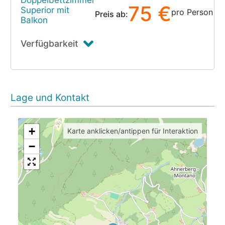
Doppelbettzimmer
75 €
Superior mit
pro Person
Preis ab:
Balkon
Verfügbarkeit
Lage und Kontakt
+
Karte anklicken/antippen für Interaktion
−