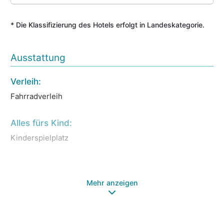
* Die Klassifizierung des Hotels erfolgt in Landeskategorie.
Ausstattung
Verleih:
We
Fahrradverleih
Fr
Da
Ma
Alles fürs Kind:
So
Kinderspielplatz
Sa
Mehr anzeigen