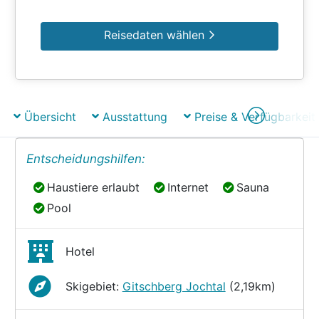
Reisedaten wählen
Übersicht
Ausstattung
Preise & Verfügbarkeit
Entscheidungshilfen:
Haustiere erlaubt
Internet
Sauna
Haustiere erlaubt
Internet
Sauna
Pool
Pool
Hotel
Skigebiet:
Gitschberg Jochtal
(2,19km)