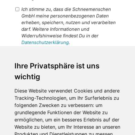
Ich stimme zu, dass die Schneemenschen
GmbH meine personenbezogenen Daten
erheben, speichern, nutzen und verarbeiten
darf. Weitere Informationen und
Widerrufshinweise findest Du in der
Datenschutzerklärung
.
Ich stimme zu, dass meine
personenbezogenen Daten an den
Ihre Privatsphäre ist uns
Empfänger dieser Nachricht weitergeleitet
wichtig
werden dürfen. Weitere Informationen und
Widerrufshinweise findest Du in der
Datenschutzerklärung
.
Diese Website verwendet Cookies und andere
Tracking-Technologien, um Ihr Surferlebnis zu
folgenden Zwecken zu verbessern:
um
grundlegende Funktionen der Website zu
Anfrage abschicken
ermöglichen
,
um ein besseres Erlebnis auf der
Website zu bieten
,
um Ihr Interesse an unseren
Diese Seite ist durch reCAPTCHA geschützt und es
Produkten und Dienstleistungen zu messen