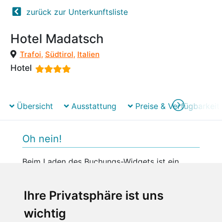
zurück zur Unterkunftsliste
Hotel Madatsch
Trafoi
,
Südtirol
,
Italien
Hotel
Übersicht
Ausstattung
Preise & Verfügbarkeit
Oh nein!
Beim Laden des Buchungs-Widgets ist ein
unerwarteter Fehler aufgetreten.
Bitte versuchen Sie es später erneut.
Ihre Privatsphäre ist uns
wichtig