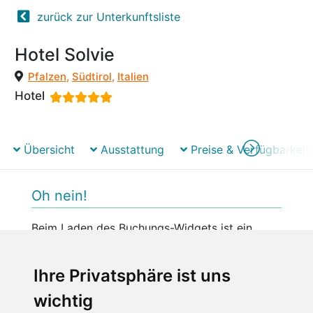
zurück zur Unterkunftsliste
Hotel Solvie
Pfalzen
,
Südtirol
,
Italien
Hotel
Übersicht
Ausstattung
Preise & Verfügbarkeit
Oh nein!
Beim Laden des Buchungs-Widgets ist ein
unerwarteter Fehler aufgetreten.
Bitte versuchen Sie es später erneut.
Ihre Privatsphäre ist uns
wichtig