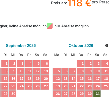
118 €
pro Pers
Preis ab:
gbar, keine Anreise möglich
nur Abreise möglich
September
2026
Oktober
2026
Di
Mi
Do
Fr
Sa
So
Mo
Di
Mi
Do
Fr
Sa
So
1
2
3
4
5
6
1
2
3
4
8
9
10
11
12
13
5
6
7
8
9
10
11
15
16
17
18
19
20
12
13
14
15
16
17
18
22
23
24
25
26
27
19
20
21
22
23
24
25
29
30
26
27
28
29
30
31