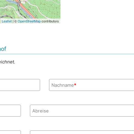
Leaflet
| ©
OpenStreetMap
contributors
hof
ichnet.
Nachname
*
Abreise