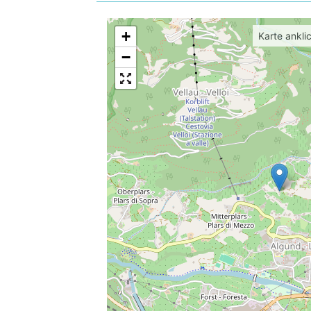
+
Karte ankli
−