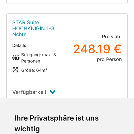
STAR Suite
HOCHKNIGIN 1-3
Nchte
Preis ab:
248.19 €
Details
Belegung: max. 3
pro Person
Personen
Größe: 64m²
Verfügbarkeit
Ihre Privatsphäre ist uns
STAR Suite
wichtig
HOCHKNIGIN 4-6