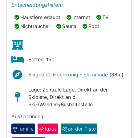
Entscheidungshilfen:
Haustiere erlaubt
Internet
TV
Haustiere erlaubt
Internet
TV
Nichtraucher
Sauna
Pool
Nichtraucher
Sauna
Pool
Betten: 150
Skigebiet:
Hochkönig - Ski amadé
(88m)
Lage: Zentrale Lage, Direkt an der
Skipiste, Direkt an d.
Ski-/Wander-/Bushaltestelle
Auszeichnung:
familie
luxus
an der Piste