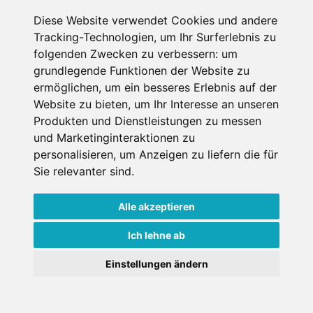
Nchte FR
Preis ab:
Diese Website verwendet Cookies und andere
217.98 €
Details
Tracking-Technologien, um Ihr Surferlebnis zu
folgenden Zwecken zu verbessern:
um
Belegung: max. 3
pro Person
grundlegende Funktionen der Website zu
Personen
ermöglichen
,
um ein besseres Erlebnis auf der
Größe: 64m²
Website zu bieten
,
um Ihr Interesse an unseren
Produkten und Dienstleistungen zu messen
und Marketinginteraktionen zu
Verfügbarkeit
personalisieren
,
um Anzeigen zu liefern die für
Sie relevanter sind
.
Alle akzeptieren
PREMIUM Suite
Ich lehne ab
HOCHKNIGIN 1-3
Nchte FR
Preis ab:
Einstellungen ändern
232.04 €
Details
Belegung: max. 4
pro Person