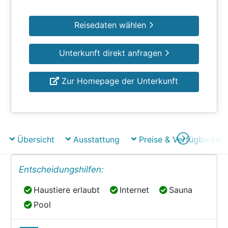
Reisedaten wählen
Unterkunft direkt anfragen
Zur Homepage der Unterkunft
Übersicht
Ausstattung
Preise & Verfügbarkeit
Entscheidungshilfen:
Haustiere erlaubt
Internet
Sauna
Haustiere erlaubt
Internet
Sauna
Pool
Pool