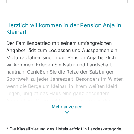
Herzlich willkommen in der Pension Anja in
Kleinarl
Der Familienbetrieb mit seinem umfangreichen
Angebot lädt zum Loslassen und Ausspannen ein.
Motorradfahrer sind in der Pension Anja herzlich
willkommen. Erleben Sie Natur und Landschaft
hautnah! Genießen Sie die Reize der Salzburger
Sportwelt zu jeder Jahreszeit. Besonders im Winter,
wenn die Berge um Kleinarl in ihrem weißen Kleid
liegen, umgibt das Haus eine ganz besondere
Atmosphäre. Dann zieht man sich gerne in die
Mehr anzeigen
gemütlichen Zimmer und Appartements der
gehobenen 3-Sterne-Kategorie oder in den
behaglichen Aufenthaltsraum mit Bar zurück. Zum
Relaxen und Entspannen lädt der Wellnessbereich in
* Die Klassifizierung des Hotels erfolgt in Landeskategorie.