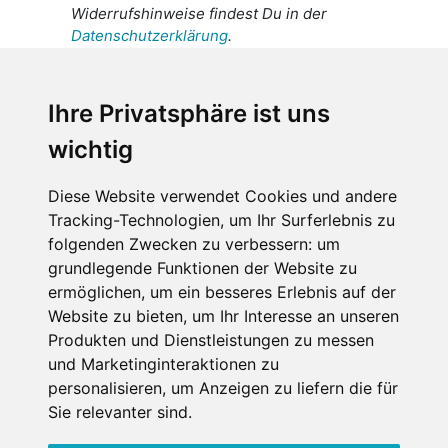
Widerrufshinweise findest Du in der
Datenschutzerklärung
.
Ich stimme zu, dass meine
personenbezogenen Daten an den
Ihre Privatsphäre ist uns
Empfänger dieser Nachricht weitergeleitet
wichtig
werden dürfen. Weitere Informationen und
Widerrufshinweise findest Du in der
Datenschutzerklärung
.
Diese Website verwendet Cookies und andere
Tracking-Technologien, um Ihr Surferlebnis zu
folgenden Zwecken zu verbessern:
um
grundlegende Funktionen der Website zu
Anfrage abschicken
ermöglichen
,
um ein besseres Erlebnis auf der
Website zu bieten
,
um Ihr Interesse an unseren
Diese Seite ist durch reCAPTCHA geschützt und es
Produkten und Dienstleistungen zu messen
gelten die Google
Datenschutzerklärung
und
und Marketinginteraktionen zu
Nutzungsbedingungen
.
personalisieren
,
um Anzeigen zu liefern die für
Sie relevanter sind
.