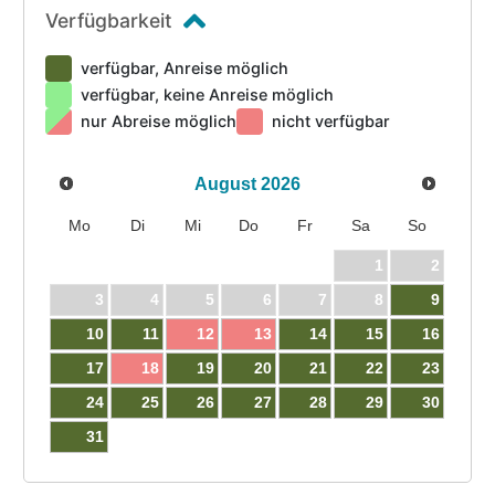
Verfügbarkeit
Winteraktivitäten wie Skifahren, Snowboarden,
Langlaufen und Rodeln machen Ihren Winterurlaub in
verfügbar, Anreise möglich
Kleinarl zu einem unvergesslichen Erlebnis.
verfügbar, keine Anreise möglich
nur Abreise möglich
nicht verfügbar
August
2026
Mo
Di
Mi
Do
Fr
Sa
So
1
2
3
4
5
6
7
8
9
10
11
12
13
14
15
16
17
18
19
20
21
22
23
24
25
26
27
28
29
30
31