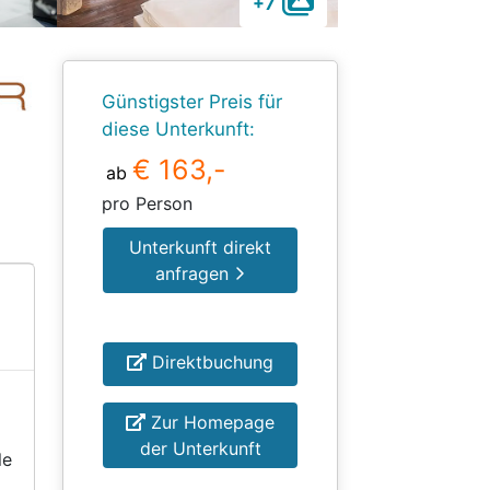
+7
Günstigster Preis für
diese Unterkunft:
€ 163,-
ab
pro Person
Unterkunft direkt
anfragen
Direktbuchung
Zur Homepage
der Unterkunft
le