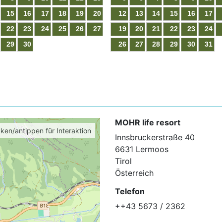
15
16
17
18
19
20
12
13
14
15
16
17
22
23
24
25
26
27
19
20
21
22
23
24
29
30
26
27
28
29
30
31
MOHR life resort
cken/antippen für Interaktion
Innsbruckerstraße 40
6631 Lermoos
Tirol
Österreich
Telefon
++43 5673 / 2362