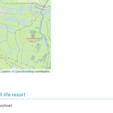
Leaflet
| ©
OpenStreetMap
contributors
life resort
ichnet.