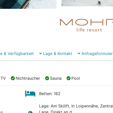
e & Verfügbarkeit
Lage & Kontakt
Anfrageformular
TV
Nichtraucher
Sauna
Pool
TV
Nichtraucher
Sauna
Pool
Betten: 162
Lage: Am Skilift, In Loipennähe, Zentra
na
Lage, Direkt an d.