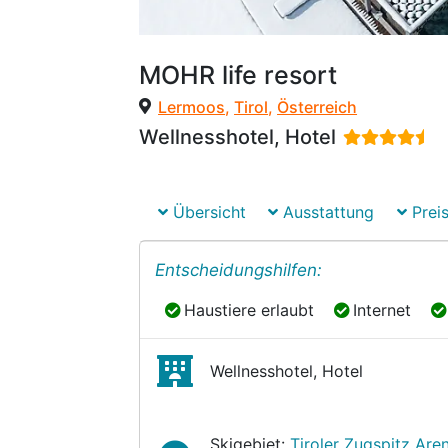
MOHR life resort
Lermoos
,
Tirol
,
Österreich
Wellnesshotel, Hotel
Übersicht
Ausstattung
Preis
Entscheidungshilfen:
Haustiere erlaubt
Internet
Haustiere erlaubt
Internet
Wellnesshotel, Hotel
Skigebiet:
Tiroler Zugspitz Are