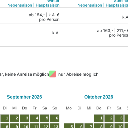
Winter
Somme
Nebensaison | Hauptsaison
Nebensaison | Hauptsaiso
ab 184,- | k.A. €
k.A
pro Person
ab 163,- | 211,- 
k.A.
pro Perso
ar, keine Anreise möglich
nur Abreise möglich
September
2026
Oktober
2026
Di
Mi
Do
Fr
Sa
So
Mo
Di
Mi
Do
Fr
Sa
1
2
3
4
5
6
1
2
3
8
9
10
11
12
13
5
6
7
8
9
10