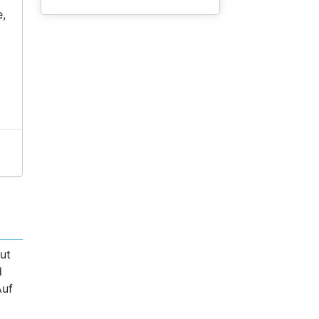
e,
ut
d
Auf