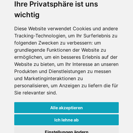
Ihre Privatsphäre ist uns
wichtig
Leaflet
| ©
OpenStreetMap
contributors
Hotel Enzian
Diese Website verwendet Cookies und andere
Tracking-Technologien, um Ihr Surferlebnis zu
Hochsöldenstraße 7
folgenden Zwecken zu verbessern:
um
6450 Hochsölden
grundlegende Funktionen der Website zu
Tirol
ermöglichen
,
um ein besseres Erlebnis auf der
Österreich
Website zu bieten
,
um Ihr Interesse an unseren
Telefon
Produkten und Dienstleistungen zu messen
und Marketinginteraktionen zu
+43 5254 2252
personalisieren
,
um Anzeigen zu liefern die für
Sie relevanter sind
.
Alle akzeptieren
Datenschutzbedingungen
Ich lehne ab
Nutzungsbedingungen
Impressum
Kontakt
Einstellungen ändern