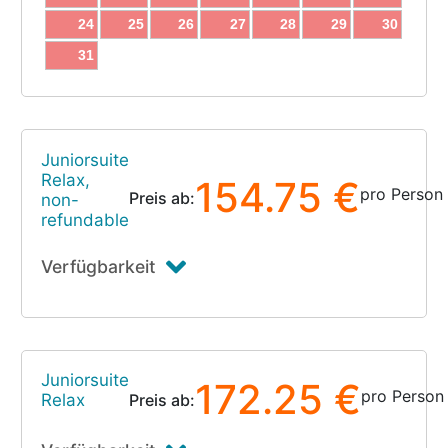
24
25
26
27
28
29
30
31
Juniorsuite
Relax,
154.75 €
pro Person
Preis ab:
non-
refundable
Verfügbarkeit
Juniorsuite
172.25 €
pro Person
Relax
Preis ab: