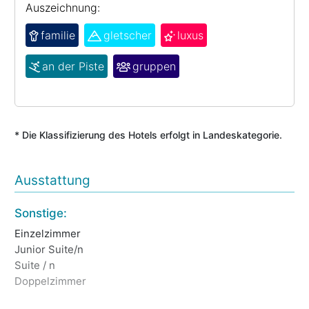
Auszeichnung:
familie
gletscher
luxus
an der Piste
gruppen
* Die Klassifizierung des Hotels erfolgt in Landeskategorie.
Ausstattung
Sonstige:
Al
Einzelzimmer
Ki
Junior Suite/n
Ki
Suite / n
Doppelzimmer