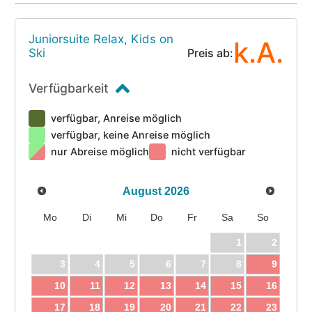
Juniorsuite Relax, Kids on
k.A.
Ski
Preis ab:
Verfügbarkeit
verfügbar, Anreise möglich
verfügbar, keine Anreise möglich
nur Abreise möglich
nicht verfügbar
August
2026
Mo
Di
Mi
Do
Fr
Sa
So
1
2
3
4
5
6
7
8
9
10
11
12
13
14
15
16
17
18
19
20
21
22
23