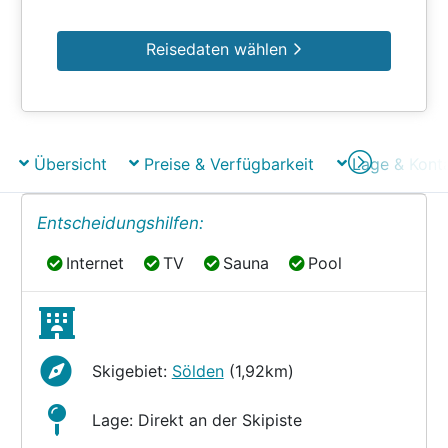
Reisedaten wählen
Übersicht
Preise & Verfügbarkeit
Lage & Kont
Entscheidungshilfen:
Internet
TV
Sauna
Pool
Internet
TV
Sauna
Pool
Skigebiet:
Sölden
(1,92km)
Lage: Direkt an der Skipiste