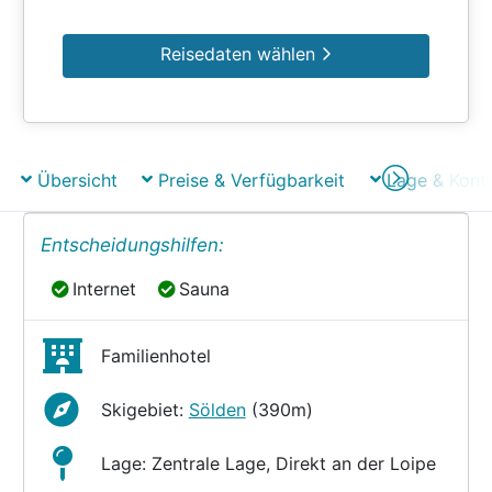
Reisedaten wählen
Übersicht
Preise & Verfügbarkeit
Lage & Kont
Entscheidungshilfen:
Internet
Sauna
Internet
Sauna
Familienhotel
Skigebiet:
Sölden
(390m)
Lage: Zentrale Lage, Direkt an der Loipe