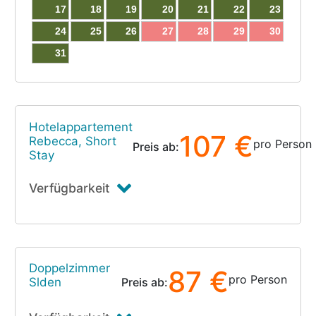
17
18
19
20
21
22
23
24
25
26
27
28
29
30
31
Hotelappartement
107 €
Rebecca, Short
pro Person
Preis ab:
Stay
Verfügbarkeit
Doppelzimmer
87 €
pro Person
Slden
Preis ab: