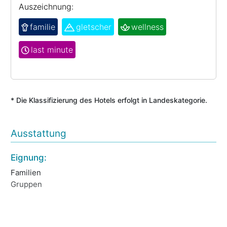
Auszeichnung:
familie
gletscher
wellness
last minute
* Die Klassifizierung des Hotels erfolgt in Landeskategorie.
Ausstattung
Eignung:
La
Familien
Am
Gruppen
Ze
Di
Be
Di