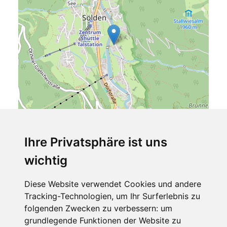
Ihre Privatsphäre ist uns
wichtig
Leaflet
| ©
OpenStreetMap
contributors
Diese Website verwendet Cookies und andere
Hotel Erhart
Tracking-Technologien, um Ihr Surferlebnis zu
Windaustraße 24
folgenden Zwecken zu verbessern:
um
6450 Sölden
grundlegende Funktionen der Website zu
Tirol