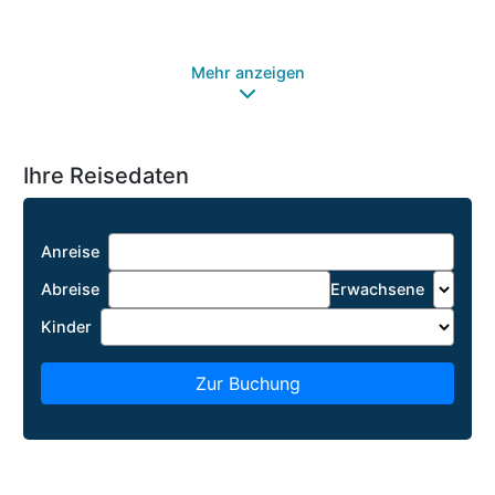
Ru
Mehr anzeigen
Ihre Reisedaten
Anreise
Abreise
Erwachsene
Kinder
Zur Buchung