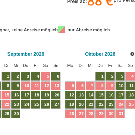
88 €
pro Pers
Preis ab:
gbar, keine Anreise möglich
nur Abreise möglich
September
2026
Oktober
2026
Di
Mi
Do
Fr
Sa
So
Mo
Di
Mi
Do
Fr
Sa
So
1
2
3
4
5
6
1
2
3
4
8
9
10
11
12
13
5
6
7
8
9
10
11
15
16
17
18
19
20
12
13
14
15
16
17
18
22
23
24
25
26
27
19
20
21
22
23
24
25
29
30
26
27
28
29
30
31