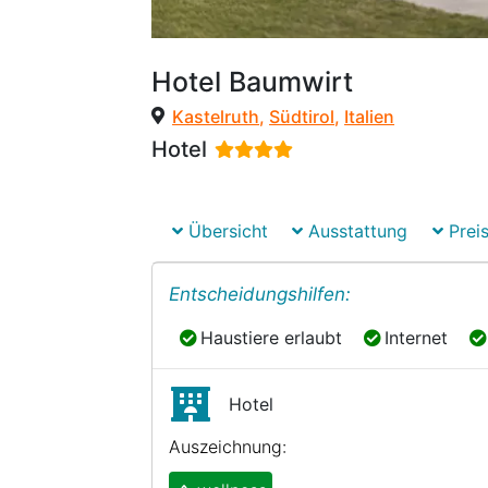
Hotel Baumwirt
Kastelruth
,
Südtirol
,
Italien
Hotel
Übersicht
Ausstattung
Preis
Entscheidungshilfen:
Haustiere erlaubt
Internet
Haustiere erlaubt
Internet
Hotel
Auszeichnung: