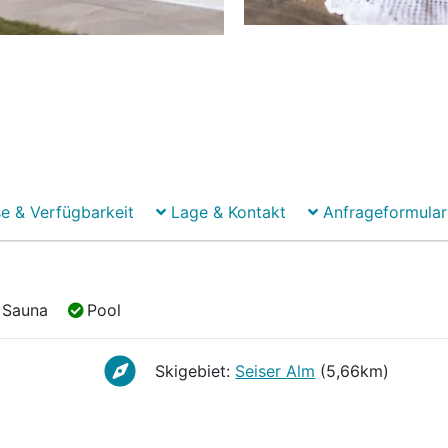
e & Verfügbarkeit
Lage & Kontakt
Anfrageformular
Sauna
Pool
Sauna
Pool
Skigebiet:
Seiser Alm
(5,66km)