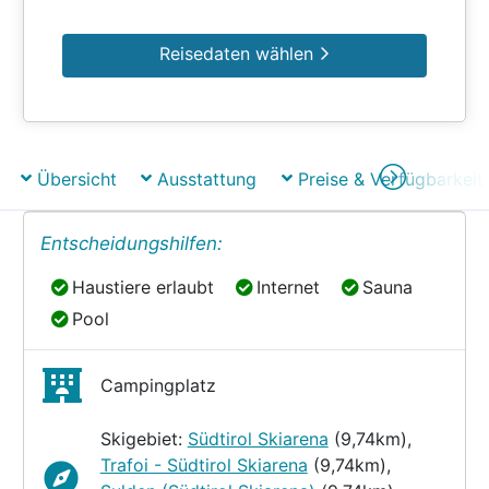
Reisedaten wählen
Übersicht
Ausstattung
Preise & Verfügbarkeit
Entscheidungshilfen:
Haustiere erlaubt
Internet
Sauna
Haustiere erlaubt
Internet
Sauna
Pool
Pool
Campingplatz
Skigebiet:
Südtirol Skiarena
(9,74km),
Trafoi - Südtirol Skiarena
(9,74km),