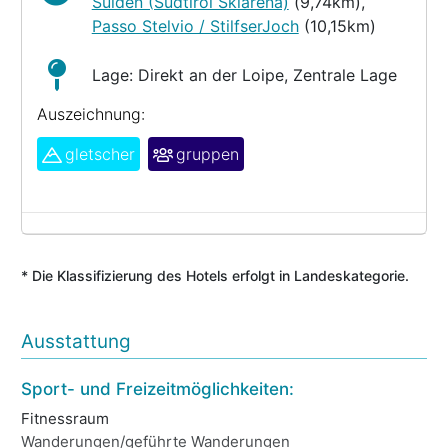
Sulden (Südtirol Skiarena)
(9,74km),
Passo Stelvio / StilfserJoch
(10,15km)
Lage: Direkt an der Loipe, Zentrale Lage
Auszeichnung:
gletscher
gruppen
* Die Klassifizierung des Hotels erfolgt in Landeskategorie.
Ausstattung
Sport- und Freizeitmöglichkeiten:
We
Fitnessraum
So
Wanderungen/geführte Wanderungen
We