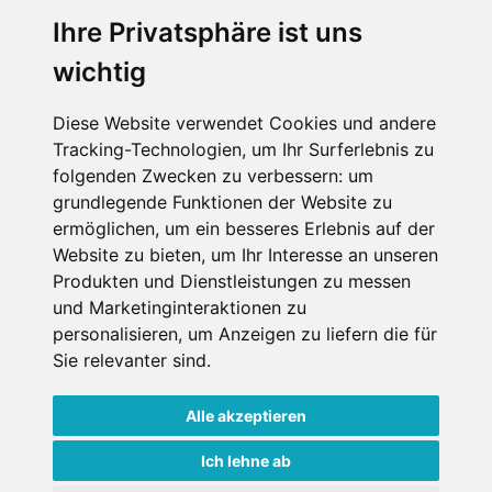
personenbezogenen Daten an den
Ihre Privatsphäre ist uns
Empfänger dieser Nachricht weitergeleitet
wichtig
werden dürfen. Weitere Informationen und
Widerrufshinweise findest Du in der
Datenschutzerklärung
.
Diese Website verwendet Cookies und andere
Tracking-Technologien, um Ihr Surferlebnis zu
folgenden Zwecken zu verbessern:
um
grundlegende Funktionen der Website zu
Anfrage abschicken
ermöglichen
,
um ein besseres Erlebnis auf der
Website zu bieten
,
um Ihr Interesse an unseren
Diese Seite ist durch reCAPTCHA geschützt und es
Produkten und Dienstleistungen zu messen
gelten die Google
Datenschutzerklärung
und
und Marketinginteraktionen zu
Nutzungsbedingungen
.
personalisieren
,
um Anzeigen zu liefern die für
Sie relevanter sind
.
Alle akzeptieren
Datenschutzbedingungen
Ich lehne ab
Nutzungsbedingungen
Impressum
Kontakt