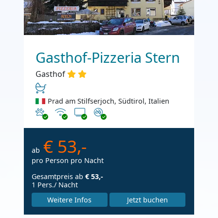
Gasthof-Pizzeria Stern
Gasthof
Prad am Stilfserjoch, Südtirol, Italien
Haustiere erlaubt
Internet
TV
Nichtraucher
€ 53,-
ab
pro Person pro Nacht
Gesamtpreis ab
€ 53,-
1 Pers./ Nacht
Weitere Infos
Jetzt buchen