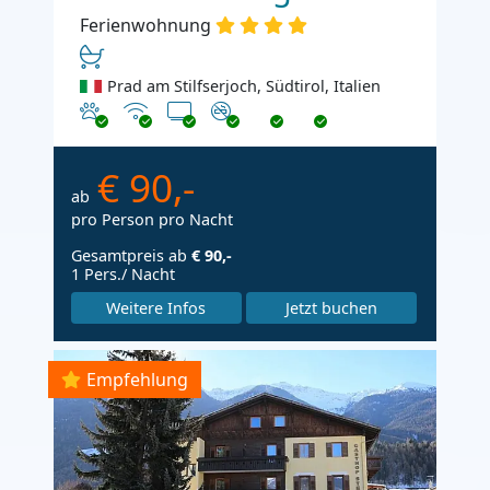
Ferienwohnung
Prad am Stilfserjoch, Südtirol, Italien
Haustiere erlaubt
Internet
TV
Nichtraucher
€ 90,-
ab
pro Person pro Nacht
Gesamtpreis ab
€ 90,-
1 Pers./ Nacht
Weitere Infos
Jetzt buchen
Empfehlung