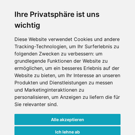
Wellness
Ihre Privatsphäre ist uns
wichtig
SCHNEEHÖHEN SKI APP
Diese Website verwendet Cookies und andere
Tracking-Technologien, um Ihr Surferlebnis zu
Die Schneehoehen Ski APP für iOS und Android - Ein
folgenden Zwecken zu verbessern:
um
Muss für alle Wintersportler und Schneefreaks!
grundlegende Funktionen der Website zu
ermöglichen
,
um ein besseres Erlebnis auf der
Website zu bieten
,
um Ihr Interesse an unseren
Produkten und Dienstleistungen zu messen
und Marketinginteraktionen zu
personalisieren
,
um Anzeigen zu liefern die für
Sie relevanter sind
.
Alle akzeptieren
Impressum
Datenschutz
Nutzungsbedingungen
Kontakt
Partner
Ich lehne ab