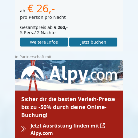
€ 26,-
ab
pro Person pro Nacht
Gesamtpreis ab
€ 260,-
5 Pers./ 2 Nächte
Weitere Infos
Jetzt buchen
in Partnerschaft mit
Sicher dir die besten Verleih-Preise
bis zu -50% durch deine Online-
Buchung!
Jetzt Ausrüstung finden mit
Alpy.com