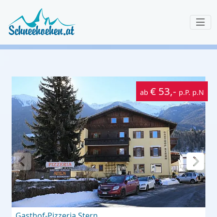
€ 53,-
ab
p.P. p.N
Gasthof-Pizzeria Stern