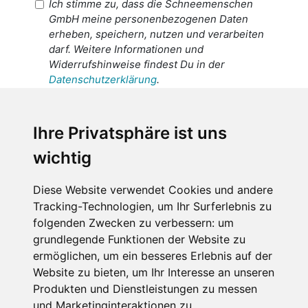
Ich stimme zu, dass die Schneemenschen
GmbH meine personenbezogenen Daten
erheben, speichern, nutzen und verarbeiten
darf. Weitere Informationen und
Widerrufshinweise findest Du in der
Datenschutzerklärung
.
Ich stimme zu, dass meine
personenbezogenen Daten an den
Ihre Privatsphäre ist uns
Empfänger dieser Nachricht weitergeleitet
wichtig
werden dürfen. Weitere Informationen und
Widerrufshinweise findest Du in der
Datenschutzerklärung
.
Diese Website verwendet Cookies und andere
Tracking-Technologien, um Ihr Surferlebnis zu
folgenden Zwecken zu verbessern:
um
grundlegende Funktionen der Website zu
Anfrage abschicken
ermöglichen
,
um ein besseres Erlebnis auf der
Website zu bieten
,
um Ihr Interesse an unseren
Diese Seite ist durch reCAPTCHA geschützt und es
Produkten und Dienstleistungen zu messen
gelten die Google
Datenschutzerklärung
und
und Marketinginteraktionen zu
Nutzungsbedingungen
.