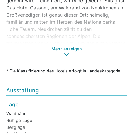
gerecht wird – einen Ort, wo Ruhe gelebter Alltag ist.
Das Hotel Gassner, am Waldrand von Neukirchen am
Großvenediger, ist genau dieser Ort: heimelig,
familiär und mitten im Herzen des Nationalparks
Hohe Tauern. Neukirchen zählt zu den
schneesichersten Regionen der Alpen. Die
traumhaften Schneehöhen rund um den Nationalpark
Mehr anzeigen
machen jeden Winter zum echten Erlebnis – ob auf
Winterwanderwegen, bei Schneeschuhtouren durch
stille Täler oder beim stillen Genießen der weißen
* Die Klassifizierung des Hotels erfolgt in Landeskategorie.
Bergwelt. In deinem Komfortzimmer mit natürlichen
Materialien, warmem Holz, Balkon, Flat-TV und
WLAN wartet eine echte Wohlfühloase. Familien
Ausstattung
finden in großzügigen Familienzimmern, Wohnstudios
und Suiten reichlich Platz zum Ankommen. Freu dich
Lage:
Ho
auf deinen Winter bei uns – dein persönliches
Waldnähe
Fr
Lieblingsplatzerl im Schnee.
Ruhige Lage
Mo
Berglage
Ga
Kulinarik, die wärmt