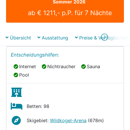
Sommer 2026
ab € 1211,- p.P. für 7 Nächte
Übersicht
Ausstattung
Preise & Verfügbarkeit
Entscheidungshilfen:
Internet
Nichtraucher
Sauna
Internet
Nichtraucher
Sauna
Pool
Pool
Betten: 98
Skigebiet:
Wildkogel-Arena
(678m)