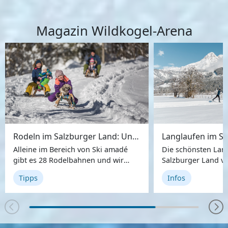
Magazin Wildkogel-Arena
Rodeln im Salzburger Land: Unsere Rodelbahn-Tipps
Langlaufen im S
Alleine im Bereich von Ski amadé
Die schönsten Lan
gibt es 28 Rodelbahnen und wir
Salzburger Land vo
stellen euch eine Auswahl der
Leogang bis zur S
Tipps
Infos
schönsten Bahnen vor.
Sportwelt werden v