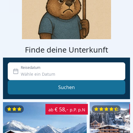
Finde deine Unterkunft
Reisedatum
Suchen
€ 58,-
ab
p.P. p.N