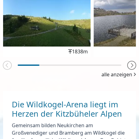
Höhenwert
1838m
alle anzeigen
Die Wildkogel-Arena liegt im
Herzen der Kitzbüheler Alpen
Gemeinsam bilden
Neukirchen am
Großvenediger
und
Bramberg am Wildkogel
die