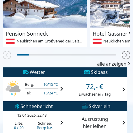
Pension Sonneck
Hotel Gassner *
Neukirchen am Großvenediger, Salzburger Land, Österreich
Neukirchen am Großvenedige
alle anzeigen
Wetter
Skipass
Berg:
10/15 °C
72,- €
Tal:
15/24 °C
Erwachsener / Tag
Schneebericht
Skiverleih
12.04.2026, 22:48
Ausrüstung
Lifte:
Schnee:
hier leihen
0 / 20
Berg: k.A.