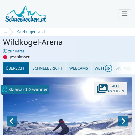
...
Salzburger Land
Wildkogel-Arena
zur Karte
⬤
geschlossen
ÜBERSICHT
SCHNEEBERICHT
WEBCAMS
WETTER
SKIPASSPR
ALLE
Skiaward Gewinner
ANZEIGEN