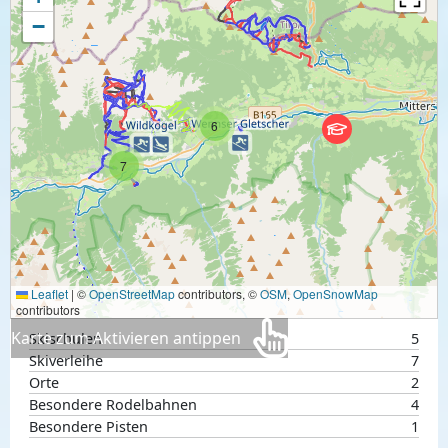
−
6
7
Leaflet
|
©
OpenStreetMap
contributors, ©
OSM
,
OpenSnowMap
contributors
Karte zum Aktivieren antippen
Skischulen
5
Skiverleihe
7
Orte
2
Besondere Rodelbahnen
4
Besondere Pisten
1