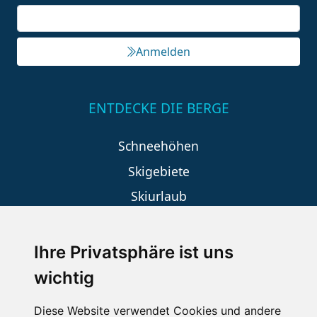
Anmelden
ENTDECKE DIE BERGE
Schneehöhen
Skigebiete
Skiurlaub
Ihre Privatsphäre ist uns
SKIURLAUB BUCHEN
wichtig
Last Minute
Diese Website verwendet Cookies und andere