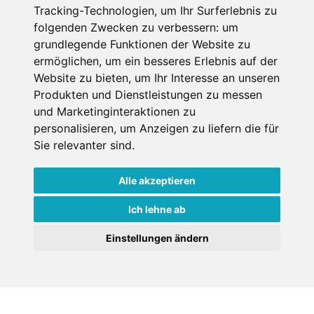
Tracking-Technologien, um Ihr Surferlebnis zu
An der Piste
folgenden Zwecken zu verbessern:
um
Wellness
grundlegende Funktionen der Website zu
ermöglichen
,
um ein besseres Erlebnis auf der
Website zu bieten
,
um Ihr Interesse an unseren
Produkten und Dienstleistungen zu messen
SCHNEEHÖHEN SKI APP
und Marketinginteraktionen zu
personalisieren
,
um Anzeigen zu liefern die für
Die Schneehoehen Ski APP für iOS und Android - Ein
Sie relevanter sind
.
Muss für alle Wintersportler und Schneefreaks!
Alle akzeptieren
Ich lehne ab
Einstellungen ändern
Impressum
Datenschutz
Unterkünfte