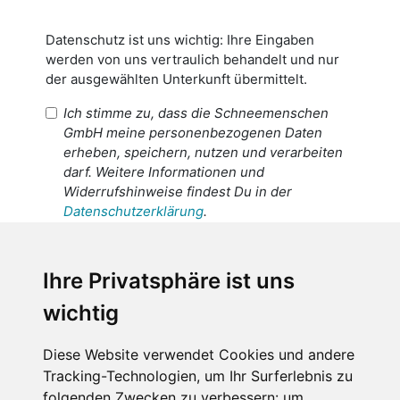
Datenschutz ist uns wichtig: Ihre Eingaben
werden von uns vertraulich behandelt und nur
der ausgewählten Unterkunft übermittelt.
Ich stimme zu, dass die Schneemenschen
GmbH meine personenbezogenen Daten
erheben, speichern, nutzen und verarbeiten
darf. Weitere Informationen und
Widerrufshinweise findest Du in der
Datenschutzerklärung
.
Ich stimme zu, dass meine
personenbezogenen Daten an den
Ihre Privatsphäre ist uns
Empfänger dieser Nachricht weitergeleitet
wichtig
werden dürfen. Weitere Informationen und
Widerrufshinweise findest Du in der
Datenschutzerklärung
.
Diese Website verwendet Cookies und andere
Tracking-Technologien, um Ihr Surferlebnis zu
folgenden Zwecken zu verbessern:
um