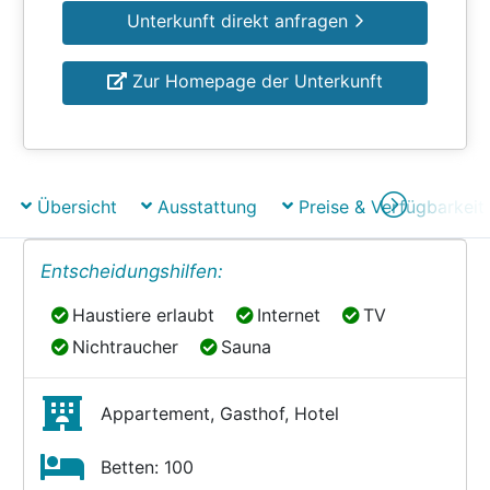
Unterkunft direkt anfragen
Zur Homepage der Unterkunft
Übersicht
Ausstattung
Preise & Verfügbarkeit
Entscheidungshilfen:
Haustiere erlaubt
Internet
TV
Haustiere erlaubt
Internet
TV
Nichtraucher
Sauna
Nichtraucher
Sauna
Appartement, Gasthof, Hotel
Betten: 100