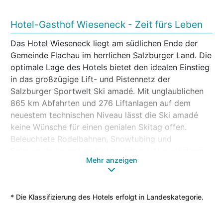
Hotel-Gasthof Wieseneck - Zeit fürs Leben
Das Hotel Wieseneck liegt am südlichen Ende der
Gemeinde Flachau im herrlichen Salzburger Land. Die
optimale Lage des Hotels bietet den idealen Einstieg
in das großzügige Lift- und Pistennetz der
Salzburger Sportwelt Ski amadé. Mit unglaublichen
865 km Abfahrten und 276 Liftanlagen auf dem
neuestem technischen Niveau lässt die Ski amadé
keine Wünsche für einen genialen Skitag offen.
Beleuchtete Rodelbahnen, Snowtubing und
Schneeschuhwandern bieten sich zur Abwechslung
Mehr anzeigen
am Berg an. Und auch im Tal geht’s rund: Langlaufen
auf der Tauernloipe - das Hotel liegt direkt an den
perfekt gespurten 50 km, Pferdeschlitten-Fahrten
* Die Klassifizierung des Hotels erfolgt in Landeskategorie.
und ausgedehnte Spaziergänge in der idealen
Höhenlage von rund um 1.000 Meter bringen
Romantik in den Winter.