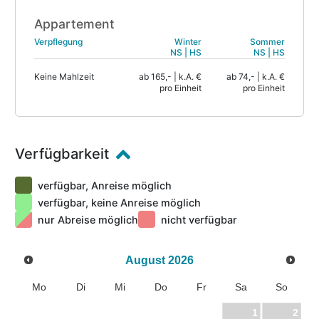
Wellnesslandschaft verfügt über Finnische Sauna,
Appartement
Kräutersauna, Dampfbad, Whirlbecken,
Kneippbecken, Solarium und wird Ihnen helfen, ein
Verpflegung
Winter
Sommer
NS | HS
NS | HS
paar erholsame Stunden zu verleben!
Keine Mahlzeit
ab 165,- | k.A. €
ab 74,- | k.A. €
pro Einheit
pro Einheit
Verfügbarkeit
verfügbar, Anreise möglich
verfügbar, keine Anreise möglich
nur Abreise möglich
nicht verfügbar
August
2026
Mo
Di
Mi
Do
Fr
Sa
So
1
2