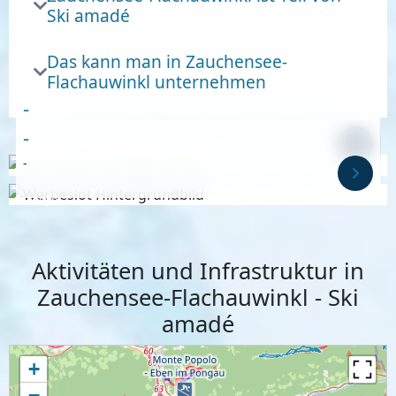
Ski amadé
Das kann man in Zauchensee-
Flachauwinkl unternehmen
-
-
-
-
Anzeige
Anzeige
Aktivitäten und Infrastruktur in
Zauchensee-Flachauwinkl - Ski
amadé
+
−