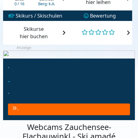
hier leihen
0 / 16
Berg: k.A.
Skikurs / Skischulen
Bewertung
Skikurse
hier buchen
Anzeige
-
-
-
-
Webcams Zauchensee-
Flachauwinkl - Ski amadé