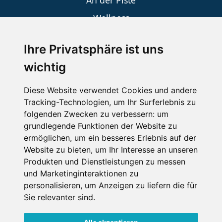
An der Piste
Wellness
Ihre Privatsphäre ist uns
SCHNEEHÖHEN SKI APP
wichtig
Die Schneehoehen Ski APP für iOS und Android - Ein
Diese Website verwendet Cookies und andere
Muss für alle Wintersportler und Schneefreaks!
Tracking-Technologien, um Ihr Surferlebnis zu
folgenden Zwecken zu verbessern:
um
grundlegende Funktionen der Website zu
ermöglichen
,
um ein besseres Erlebnis auf der
Website zu bieten
,
um Ihr Interesse an unseren
Produkten und Dienstleistungen zu messen
und Marketinginteraktionen zu
personalisieren
,
um Anzeigen zu liefern die für
Sie relevanter sind
.
Impressum
Datenschutz
Nutzungsbedingungen
Kontakt
Partner