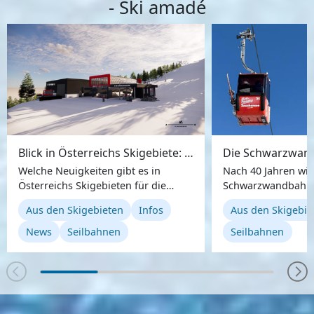
- Ski amadé
Blick in Österreichs Skigebiete: Zahlreiche neue Seilbahnen und Angebote für die Saison 25/26
Welche Neuigkeiten gibt es in
Nach 40 Jahren wir
Österreichs Skigebieten für die
Schwarzwandbahn
Saison 2025/26? Wir verraten es
erneuert.
Aus den Skigebieten
Infos
Aus den Skigebie
euch ...
News
Seilbahnen
Seilbahnen