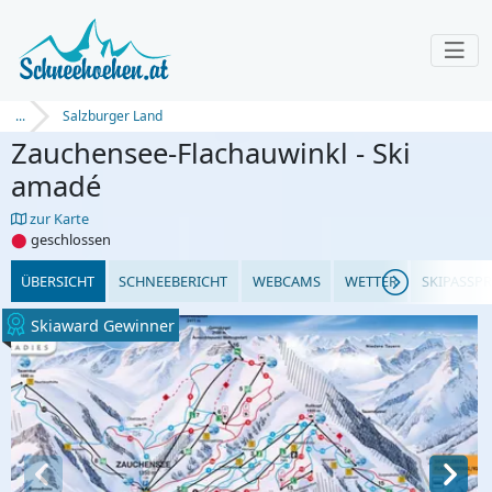
...
Salzburger Land
Zauchensee-Flachauwinkl - Ski
amadé
zur Karte
⬤
geschlossen
ÜBERSICHT
SCHNEEBERICHT
WEBCAMS
WETTER
SKIPASSPR
Skiaward Gewinner