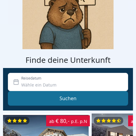
Finde deine Unterkunft
Reisedatum
Suchen
€ 80,-
ab
p.E. p.N
a