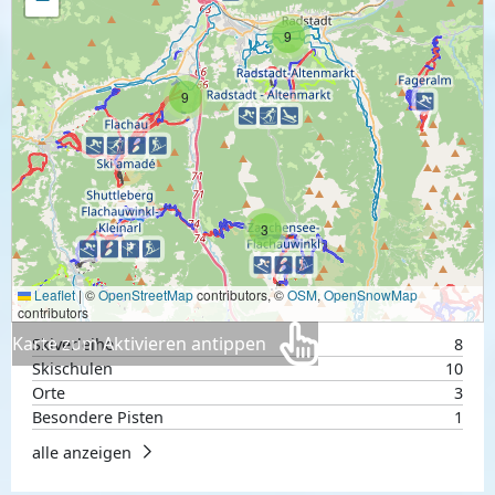
9
9
3
Leaflet
|
©
OpenStreetMap
contributors, ©
OSM
,
OpenSnowMap
contributors
Karte zum Aktivieren antippen
Skiverleihe
8
Skischulen
10
Orte
3
Besondere Pisten
1
alle anzeigen