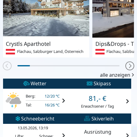
Crystls Aparthotel
Flachau, Salzburger Land, Österreich
Flachau, Salzbur
alle anzeigen
Wetter
Skipass
Berg:
12/20 °C
81,- €
Tal:
16/26 °C
Erwachsener / Tag
Schneebericht
Skiverleih
13.05.2026, 13:19
Ausrüstung
Lifte:
Schnee: