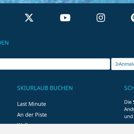
DEN
Anmel
SKIURLAUB BUCHEN
SC
Die 
Last Minute
Andr
An der Piste
und
Wellness