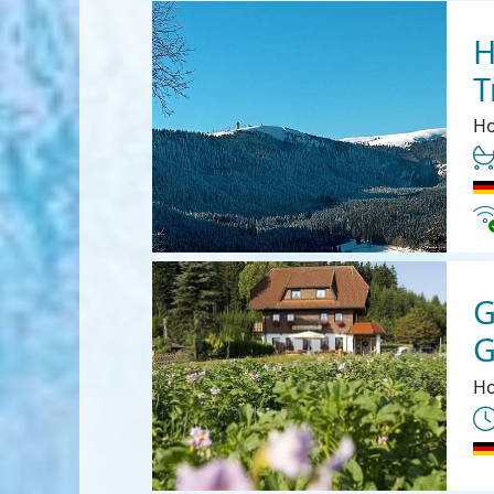
H
T
Ho
In
G
G
Ho