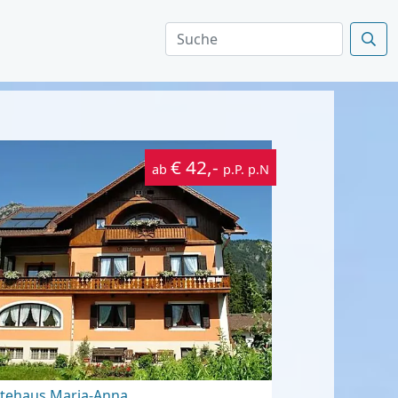
€ 42,-
ab
p.P. p.N
tehaus Maria-Anna