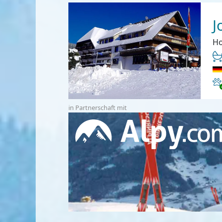
J
Ho
Ha
in Partnerschaft mit