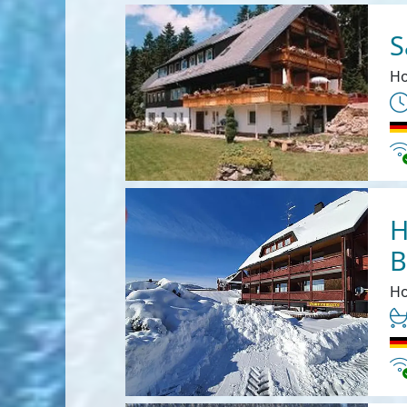
S
Ho
In
H
B
Ho
In