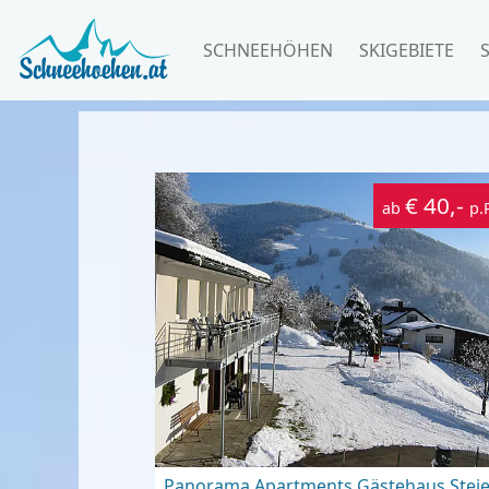
SCHNEEHÖHEN
SKIGEBIETE
€ 40,-
ab
p.
Panorama Apartments Gästehaus Steie