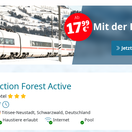
Mit der 
Jetz
ction Forest Active
tel
Titisee-Neustadt, Schwarzwald, Deutschland
ustiere erlaubt
Internet
Haustiere erlaubt
Internet
Pool