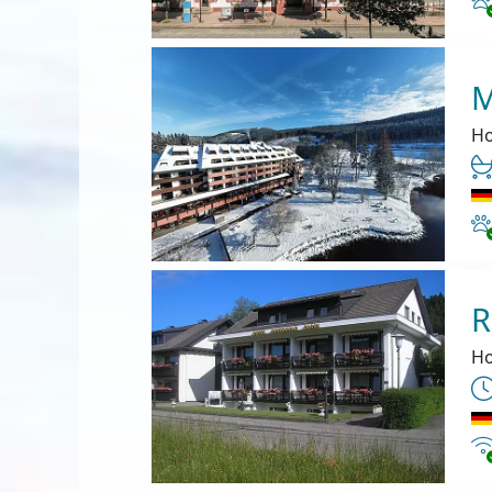
M
Ho
Ha
R
Ho
In