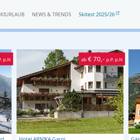
SKIURLAUB
NEWS & TRENDS
Skitest 2025/26
€ 70,-
P. p.N
ab
p.P. p.N
rt
Hotel ARNIKA Garni
Gäs