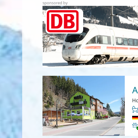
sponsored by
A
Ho
Ha