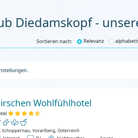
ub Diedamskopf - unser
Relevanz
alphabeti
Sortieren nach:
instellungen.
irschen Wohlfühlhotel
tel
Schoppernau, Vorarlberg, Österreich
ternet
TV
Nichtraucher