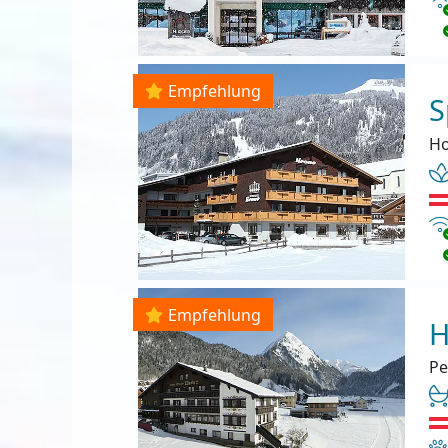
Empfehlung
S
Ho
In
Empfehlung
H
Pe
Ha