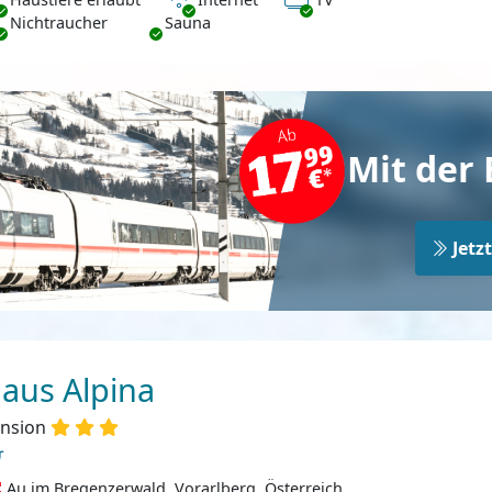
chtraucher
Nichtraucher
Sauna
Mit der 
Jetz
aus Alpina
nsion
Au im Bregenzerwald, Vorarlberg, Österreich