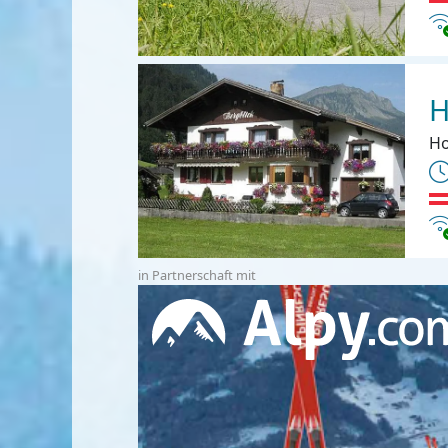
In
H
Ho
In
in Partnerschaft mit