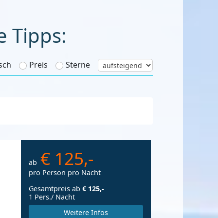
e Tipps:
sch
Preis
Sterne
€ 125,-
ab
pro Person pro Nacht
Gesamtpreis ab
€ 125,-
1 Pers./ Nacht
Weitere Infos