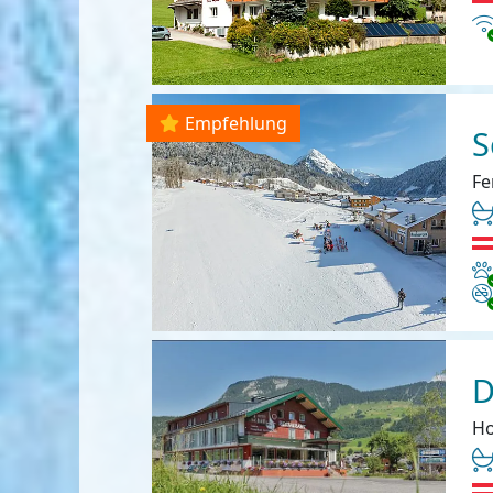
In
Empfehlung
S
Fe
Ha
Ni
D
Ho