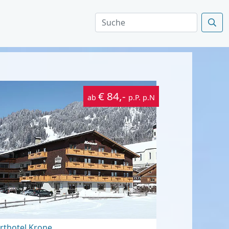
€ 84,-
ab
p.P. p.N
rthotel Krone