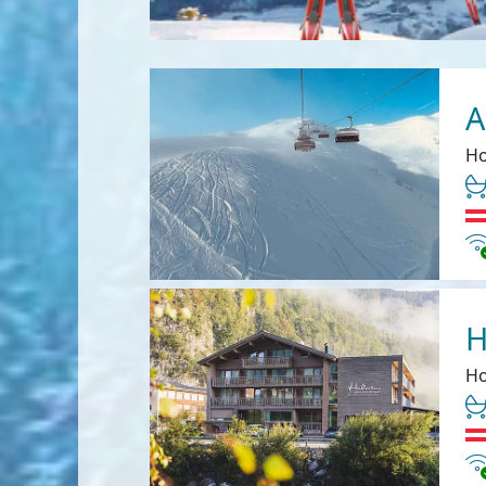
A
Ho
In
H
Ho
In