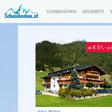
SCHNEEHÖHEN
SKIGEBIETE
€ 51,-
ab
p.
Haus Alpina