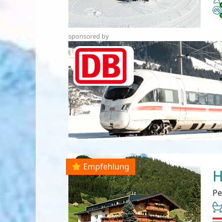
Ni
sponsored by
Empfehlung
H
Pe