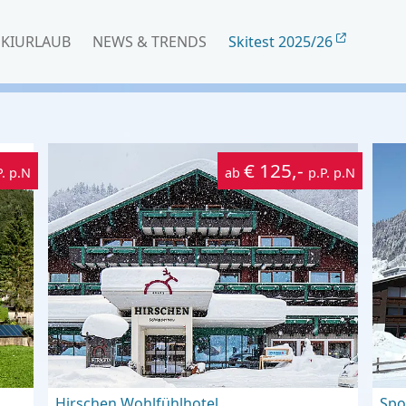
SKIURLAUB
NEWS & TRENDS
Skitest 2025/26
€ 125,-
P. p.N
ab
p.P. p.N
Hirschen Wohlfühlhotel
Spo