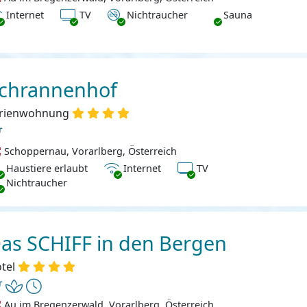
ternet
TV
Nichtraucher
Internet
TV
Nichtraucher
Sauna
chrannenhof
rienwohnung
Schoppernau, Vorarlberg, Österreich
ustiere erlaubt
Internet
TV
Haustiere erlaubt
Internet
TV
chtraucher
Nichtraucher
as SCHIFF in den Bergen
tel
Au im Bregenzerwald, Vorarlberg, Österreich