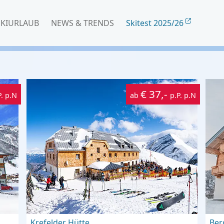
SKIURLAUB
NEWS & TRENDS
Skitest 2025/26
€ 37,-
P. p.N
ab
p.P. p.N
Krefelder Hütte
Ber