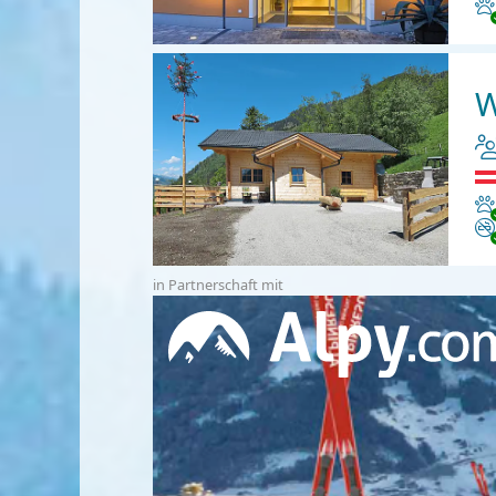
Ha
W
Ha
Ni
in Partnerschaft mit