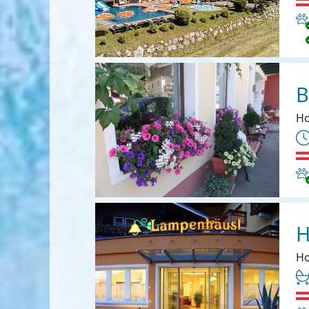
Ha
B
Ho
Ha
H
Ho