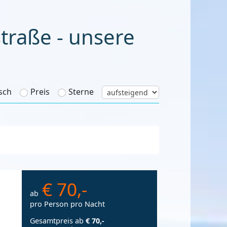
aub
sch
Preis
Sterne
€ 70,-
ab
pro Person pro Nacht
Gesamtpreis ab
€ 70,-