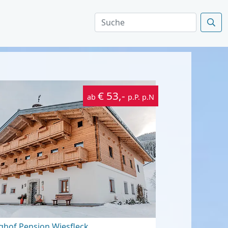
€ 53,-
ab
p.P. p.N
ghof Pension Wiesfleck