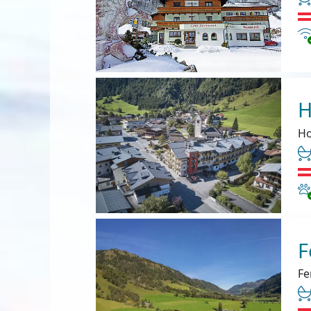
In
H
Ho
Ha
F
Fe