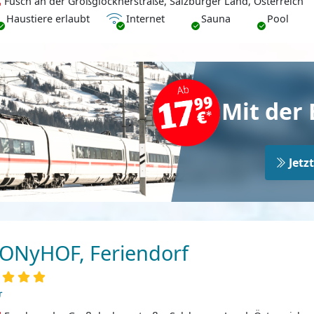
Fusch an der Großglocknerstraße, Salzburger Land, Österreich
ustiere erlaubt
Internet
Haustiere erlaubt
Internet
Sauna
Pool
Mit der 
Jetz
ONyHOF, Feriendorf