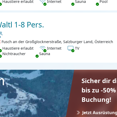
ustiere erlaubt
Internet
Haustiere erlaubt
Internet
Sauna
Pool
altl 1-8 Pers.
Fusch an der Großglocknerstraße, Salzburger Land, Österreich
ustiere erlaubt
Internet
TV
Haustiere erlaubt
Internet
TV
chtraucher
Nichtraucher
Sauna
Sicher dir 
bis zu -50%
Buchung!
Jetzt Ausrüstung