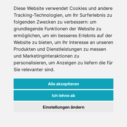
Diese Website verwendet Cookies und andere
Tracking-Technologien, um Ihr Surferlebnis zu
folgenden Zwecken zu verbessern:
um
grundlegende Funktionen der Website zu
ermöglichen
,
um ein besseres Erlebnis auf der
Website zu bieten
,
um Ihr Interesse an unseren
Produkten und Dienstleistungen zu messen
und Marketinginteraktionen zu
JETZT ZUM NEWSLETTER ANMELDEN
personalisieren
,
um Anzeigen zu liefern die für
Sie relevanter sind
.
Email-Adresse
Alle akzeptieren
Anmelden
Ich lehne ab
Einstellungen ändern
ENTDECKE DIE BERGE