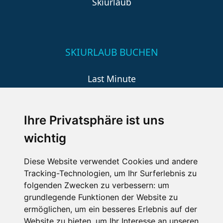
Skiurlaub
SKIURLAUB BUCHEN
Last Minute
An der Piste
Wellness
Ihre Privatsphäre ist uns
wichtig
SCHNEEHÖHEN SKI APP
Diese Website verwendet Cookies und andere
Tracking-Technologien, um Ihr Surferlebnis zu
Die Schneehoehen Ski APP für iOS und Android - Ein
folgenden Zwecken zu verbessern:
um
Muss für alle Wintersportler und Schneefreaks!
grundlegende Funktionen der Website zu
ermöglichen
,
um ein besseres Erlebnis auf der
Website zu bieten
,
um Ihr Interesse an unseren