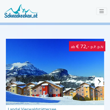
€ 72,-
ab
p.P. p.N
Landal Vierwaldstättersee