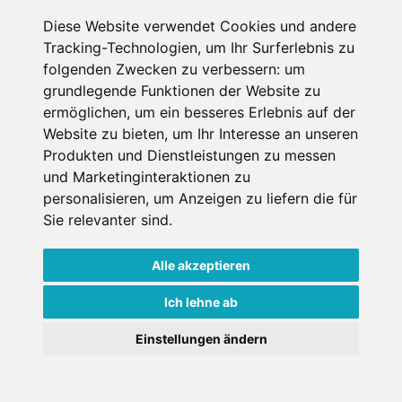
Gesamtpreis ab
€ 104,-
Diese Website verwendet Cookies und andere
für 1 Pers./ Nacht
Tracking-Technologien, um Ihr Surferlebnis zu
Jetzt buchen
folgenden Zwecken zu verbessern:
um
grundlegende Funktionen der Website zu
ermöglichen
,
um ein besseres Erlebnis auf der
Website zu bieten
,
um Ihr Interesse an unseren
Produkten und Dienstleistungen zu messen
und Marketinginteraktionen zu
personalisieren
,
um Anzeigen zu liefern die für
Sie relevanter sind
.
Alle akzeptieren
Ich lehne ab
Gschwendtnerhof
Einstellungen ändern
App17 Blum
Appartement