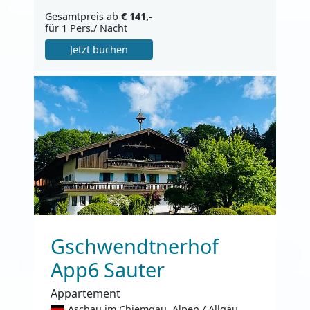
Gesamtpreis ab
€ 141,-
für 1 Pers./ Nacht
Jetzt buchen
Gschwendtnerhof
App6 Sauter
Appartement
Aschau im Chiemgau, Alpen / Allgäu,