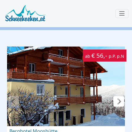
€ 56,-
ab
p.P. p.N
Berghotel Mooshütte