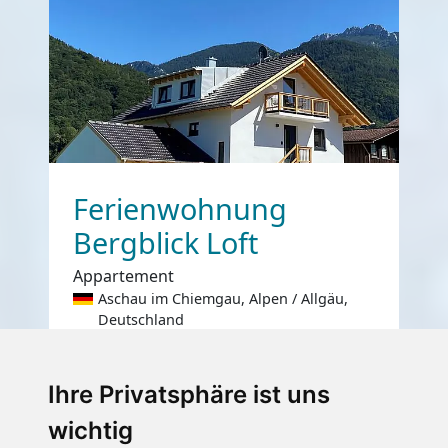
Ferienwohnung
Bergblick Loft
Appartement
Aschau im Chiemgau, Alpen / Allgäu,
Deutschland
Internet
Nichtraucher
Ihre Privatsphäre ist uns
€ 104,-
ab
wichtig
pro Einheit pro Nacht