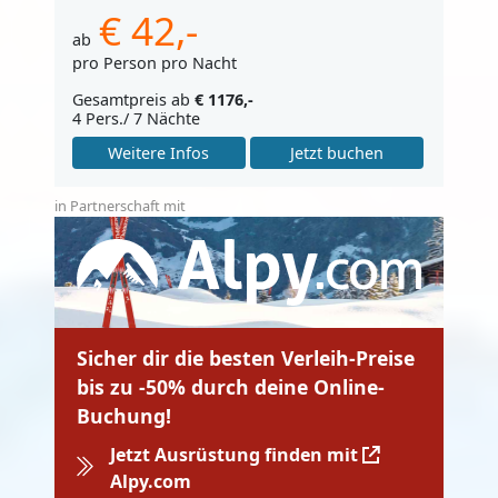
€ 42,-
ab
pro Person pro Nacht
Gesamtpreis ab
€ 1176,-
4 Pers./ 7 Nächte
Weitere Infos
Jetzt buchen
in Partnerschaft mit
Sicher dir die besten Verleih-Preise
bis zu -50% durch deine Online-
Buchung!
Jetzt Ausrüstung finden mit
Alpy.com