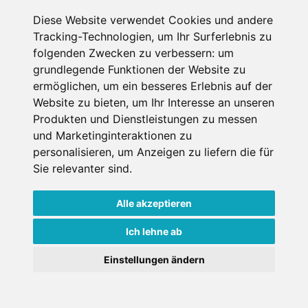
Diese Website verwendet Cookies und andere
Tracking-Technologien, um Ihr Surferlebnis zu
Sautens, Tirol, Österreich
folgenden Zwecken zu verbessern:
um
Internet
TV
grundlegende Funktionen der Website zu
ermöglichen
,
um ein besseres Erlebnis auf der
€ 100,-
Website zu bieten
,
um Ihr Interesse an unseren
ab
Produkten und Dienstleistungen zu messen
pro Einheit pro Nacht
und Marketinginteraktionen zu
Gesamtpreis ab
€ 300,-
personalisieren
,
um Anzeigen zu liefern die für
für 1 Pers./ 3 Nächte
Sie relevanter sind
.
Weitere Infos
Jetzt buchen
Alle akzeptieren
Ich lehne ab
Einstellungen ändern