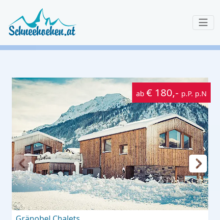
€ 180,-
ab
p.P. p.N
Gränobel Chalets