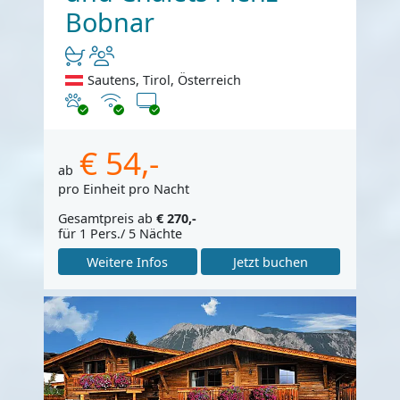
Bobnar
Sautens, Tirol, Österreich
Haustiere erlaubt
Internet
TV
€ 54,-
ab
pro Einheit pro Nacht
Gesamtpreis ab
€ 270,-
für 1 Pers./ 5 Nächte
Weitere Infos
Jetzt buchen