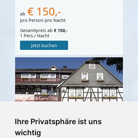
€ 150,-
ab
pro Person pro Nacht
Gesamtpreis ab
€ 150,-
1 Pers./ Nacht
Jetzt buchen
Ihre Privatsphäre ist uns
Dorf-Alm Gästehaus
wichtig