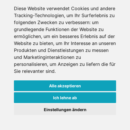
Hotel
Diese Website verwendet Cookies und andere
Tracking-Technologien, um Ihr Surferlebnis zu
Willingen, Sauerland, Deutschland
folgenden Zwecken zu verbessern:
um
Haustiere erlaubt
Internet
grundlegende Funktionen der Website zu
ermöglichen
,
um ein besseres Erlebnis auf der
Website zu bieten
,
um Ihr Interesse an unseren
€ 105,-
Produkten und Dienstleistungen zu messen
ab
pro Person pro Nacht
und Marketinginteraktionen zu
personalisieren
,
um Anzeigen zu liefern die für
Gesamtpreis ab
€ 105,-
Sie relevanter sind
.
1 Pers./ Nacht
Jetzt buchen
Alle akzeptieren
Ich lehne ab
Einstellungen ändern