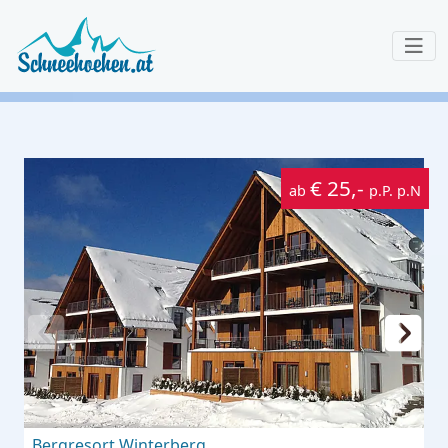
€ 25,-
ab
p.P. p.N
Bergresort Winterberg