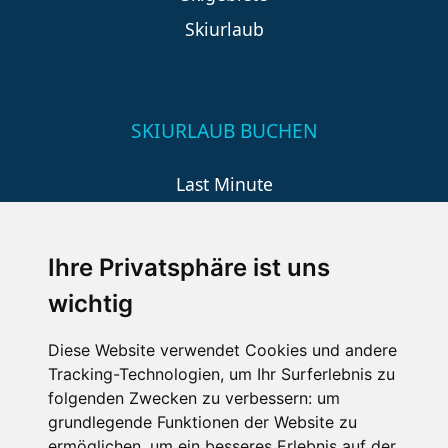
Skiurlaub
SKIURLAUB BUCHEN
Last Minute
An der Piste
Wellness
Ihre Privatsphäre ist uns
wichtig
SCHNEEHÖHEN SKI APP
Diese Website verwendet Cookies und andere
Tracking-Technologien, um Ihr Surferlebnis zu
Die Schneehoehen Ski APP für iOS und Android - Ein
folgenden Zwecken zu verbessern:
um
Muss für alle Wintersportler und Schneefreaks!
grundlegende Funktionen der Website zu
ermöglichen
,
um ein besseres Erlebnis auf der