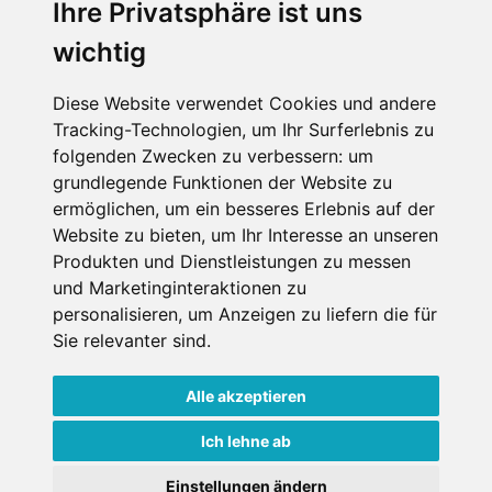
Ihre Privatsphäre ist uns
wichtig
SCHNEEHÖHEN SKI APP
Diese Website verwendet Cookies und andere
Tracking-Technologien, um Ihr Surferlebnis zu
Die Schneehoehen Ski APP für iOS und Android - Ein
folgenden Zwecken zu verbessern:
um
Muss für alle Wintersportler und Schneefreaks!
grundlegende Funktionen der Website zu
ermöglichen
,
um ein besseres Erlebnis auf der
Website zu bieten
,
um Ihr Interesse an unseren
Produkten und Dienstleistungen zu messen
und Marketinginteraktionen zu
personalisieren
,
um Anzeigen zu liefern die für
Sie relevanter sind
.
Alle akzeptieren
Impressum
Datenschutz
Nutzungsbedingungen
Kontakt
Partner
Ich lehne ab
Portale
FAQ
Newsletter
Mediadaten
Einstellungen ändern