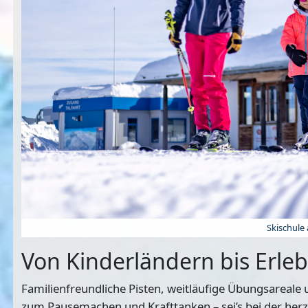
Skischule
Von Kinderländern bis Erleb
Familienfreundliche Pisten, weitläufige Übungsareale
zum Pausemachen und Krafttanken – sei’s bei der herzh