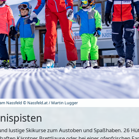
 am Nassfeld © Nassfeld.at / Martin Lugger
nispisten
 und lustige Skikurse zum Austoben und Spaßhaben. 26 Hüt
aften Kärntner Brettljause oder bei einer ofenfrischen Fa