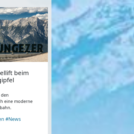
llift beim
ipfel
t den
rch eine moderne
lbahn.
en
#News