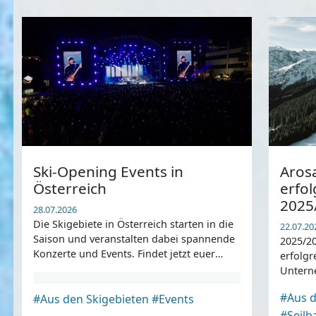
Ski-Opening Events in
Arosa
Österreich
erfol
2025
28.07.2026
Die Skigebiete in Österreich starten in die
22.07.20
Saison und veranstalten dabei spannende
2025/2
Konzerte und Events. Findet jetzt euer
erfolgr
Skigebiet in Österreich für den Saisonstart.
Untern
#Aus d
#Aus den Skigebieten
#Events
#Seil