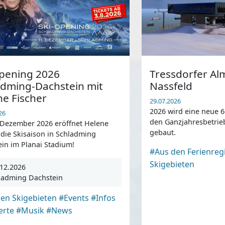
Opening 2026
Tressdorfer A
adming-Dachstein mit
Nassfeld
ne Fischer
29.07.2026
2026 wird eine neue 6
26
den Ganzjahresbetrie
 Dezember 2026 eröffnet Helene
gebaut.
 die Skisaison in Schladming
in im Planai Stadium!
#Aus den Ferienreg
Skigebieten
12.2026
ladming Dachstein
en Skigebieten
#Events
#Infos
erte
#Musik
#News