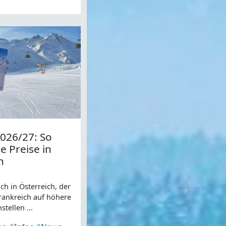
2026/27: So
e Preise in
n
ch in Österreich, der
Frankreich auf höhere
stellen ...