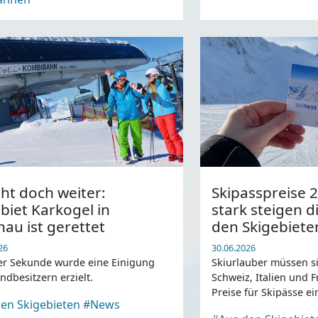
ht doch weiter:
Skipasspreise 
biet Karkogel in
stark steigen di
au ist gerettet
den Skigebiete
26
30.06.2026
ter Sekunde wurde eine Einigung
Skiurlauber müssen si
ndbesitzern erzielt.
Schweiz, Italien und 
Preise für Skipässe ein
en Skigebieten
#News