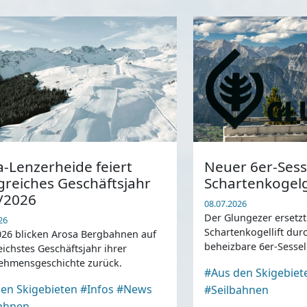
-Lenzerheide feiert
Neuer 6er-Sesse
greiches Geschäftsjahr
Schartenkogelg
/2026
08.07.2026
Der Glungezer ersetz
26
Schartenkogellift du
026 blicken Arosa Bergbahnen auf
beheizbare 6er-Sesse
eichstes Geschäftsjahr ihrer
ehmensgeschichte zurück.
#Aus den Skigebiet
en Skigebieten
#Infos
#News
#Seilbahnen
bahnen