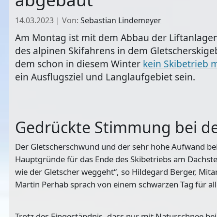
14.03.2023
|
Von:
Sebastian Lindemeyer
Am Montag ist mit dem Abbau der Liftanlag
des alpinen Skifahrens in dem Gletscherskige
dem schon in diesem Winter
kein Skibetrieb
ein Ausflugsziel und Langlaufgebiet sein.
Gedrückte Stimmung bei de
Der Gletscherschwund und der sehr hohe Aufwand bei d
Hauptgründe für das Ende des Skibetriebs am Dachstein
wie der Gletscher weggeht“, so Hildegard Berger, Mit
Martin Perhab sprach von einem schwarzen Tag für all
Trotz des Eingeständnis, dass nur mit Naturschnee be