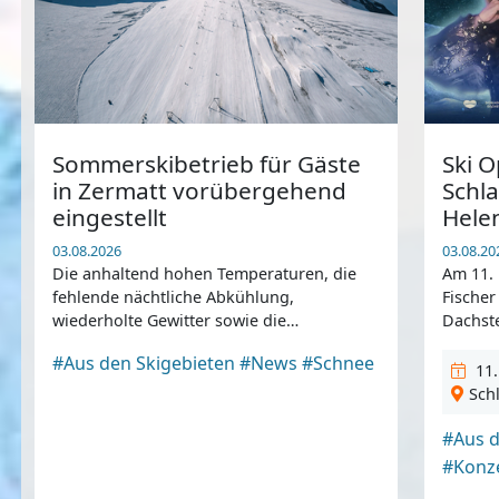
Sommerskibetrieb für Gäste
Ski 
in Zermatt vorübergehend
Schl
eingestellt
Hele
03.08.2026
03.08.20
Die anhaltend hohen Temperaturen, die
Am 11.
fehlende nächtliche Abkühlung,
Fischer
wiederholte Gewitter sowie die
Dachste
veränderten Schnee- und
#Aus den Skigebieten
#News
#Schnee
Gletscherverhältnisse lassen einen
11.
sicheren und qualitativ hochwertigen
Sch
Skibetrieb für Gäste derzeit nicht mehr zu.
#Aus d
#Konz