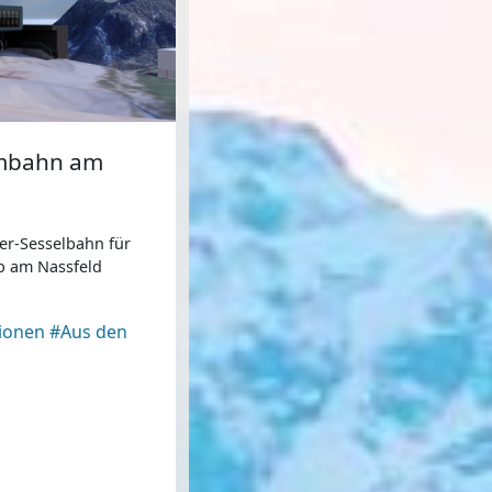
lmbahn am
er-Sesselbahn für
b am Nassfeld
ionen
#Aus den