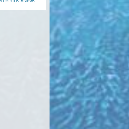
en
#Infos
#News