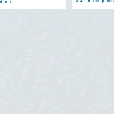
#Aus den Skigebiet
bahnen