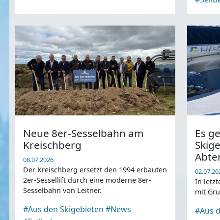
Neue 8er-Sesselbahn am
Es ge
Kreischberg
Skige
Abten
08.07.2026
Der Kreischberg ersetzt den 1994 erbauten
02.07.20
2er-Sessellift durch eine moderne 8er-
In letz
Sesselbahn von Leitner.
mit Gru
#Aus den Skigebieten
#News
#Aus d