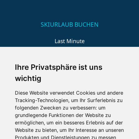
SKIURLAUB BUCHEN
Last Minute
An der Piste
Wellness
Ihre Privatsphäre ist uns
wichtig
SCHNEEHÖHEN SKI APP
Diese Website verwendet Cookies und andere
Tracking-Technologien, um Ihr Surferlebnis zu
Die Schneehoehen Ski APP für iOS und Android - Ein
folgenden Zwecken zu verbessern:
um
Muss für alle Wintersportler und Schneefreaks!
grundlegende Funktionen der Website zu
ermöglichen
,
um ein besseres Erlebnis auf der
Website zu bieten
,
um Ihr Interesse an unseren
Produkten und Dienstleistungen zu messen