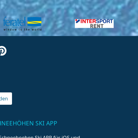
den
HNEEHÖHEN SKI APP
Schneehoehen Ski APP für iOS und