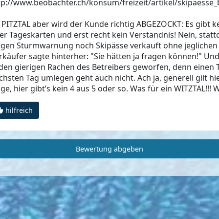
tp://www.beobachter.ch/konsum/freizeit/artikel/skipaesse
 PITZTAL aber wird der Kunde richtig ABGEZOCKT: Es gibt k
er Tageskarten und erst recht kein Verständnis! Nein, stat
gen Sturmwarnung noch Skipässe verkauft ohne jeglichen 
rkäufer sagte hinterher: "Sie hätten ja fragen können!" U
 den gierigen Rachen des Betreibers geworfen, denn einen 
chsten Tag umlegen geht auch nicht. Ach ja, generell gilt hi
lge, hier gibt’s kein 4 aus 5 oder so. Was für ein WITZTAL!!
hilfreich
Bewertung abgeben