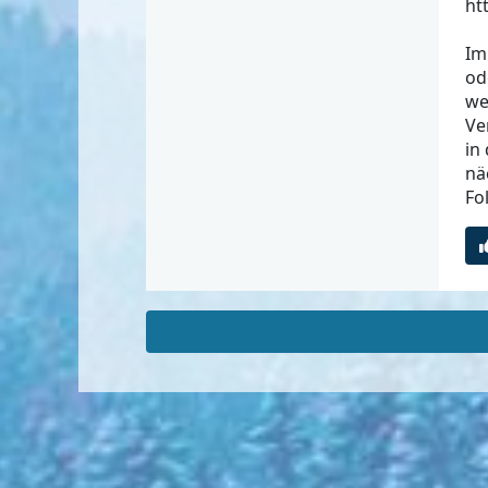
ht
Im
od
we
Ve
in
nä
Fo