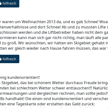
hilfreich
r waren um Weihnachten 2013 da, und es gab Schnee! Woa
stenverhältnisse und dort Schnee! Ab und zu mussten Lif
schlossen werden und die Liftbetreiber haben nicht dem ga
formieren kann man sich gar nicht richtig, man läuft alle pa
el zu groß. Wir wünschten, wir hätten ein Skigebiet gehabt
tten wir gleich wieder nach Hause fahren müssen, das wär 
hilfreich
nig kundenorientiert!
n Skigebiet, das bei schönem Wetter durchaus Freude bring
nden bei schlechtem Wetter schwer enttäuschen!!! Natürl
urmwarnungen und dergleichen rechnen, man sollte jedoch 
Bs handhabt! Die einen sind kundenorientiert und versche
sten eine Tageskarte oder erstatten das Geld zurück: