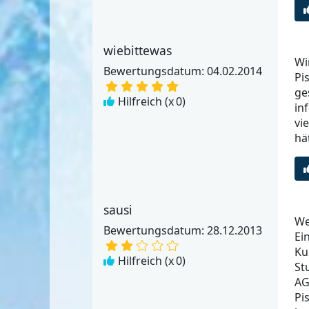
wiebittewas
Wi
Bewertungsdatum: 04.02.2014
Pi
ge
Hilfreich (x
0
)
in
vi
hä
sausi
We
Bewertungsdatum: 28.12.2013
Ei
Ku
Hilfreich (x
0
)
St
AG
Pi