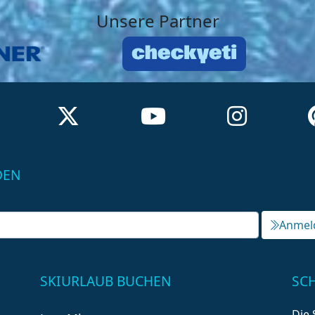
Unsere Partner
DEN
Anmel
SKIURLAUB BUCHEN
SC
Die 