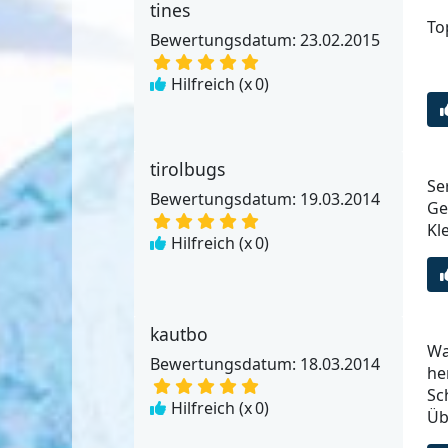
tines
To
Bewertungsdatum: 23.02.2015
Hilfreich (x
0
)
tirolbugs
Se
Bewertungsdatum: 19.03.2014
Ge
Kle
Hilfreich (x
0
)
kautbo
Wa
Bewertungsdatum: 18.03.2014
he
Sc
Hilfreich (x
0
)
Üb