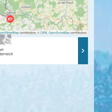
penStreetMap
contributors, ©
OSM
,
OpenSnowMap
contributors
bH
terreich