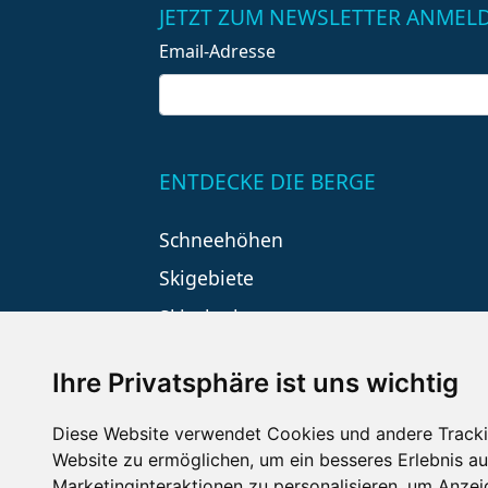
JETZT ZUM NEWSLETTER ANMEL
Email-Adresse
ENTDECKE DIE BERGE
Schneehöhen
Skigebiete
Skiurlaub
Ihre Privatsphäre ist uns wichtig
Diese Website verwendet Cookies und andere Tracki
Website zu ermöglichen
,
um ein besseres Erlebnis au
Marketinginteraktionen zu personalisieren
,
um Anzeig