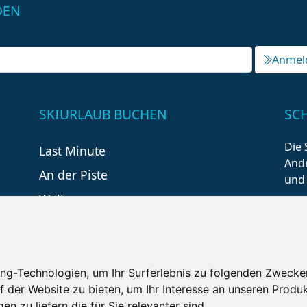
DEN
Anmel
SKIURLAUB BUCHEN
SC
Die 
Last Minute
Andr
An der Piste
und
Wellness
ng-Technologien, um Ihr Surferlebnis zu folgenden Zwecke
f der Website zu bieten
,
um Ihr Interesse an unseren Produ
en zu liefern die für Sie relevanter sind
.