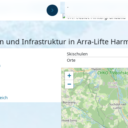
-
Anzeige
en und Infrastruktur in Arra-Lifte Ha
Skischulen
Orte
h
+
−
eich