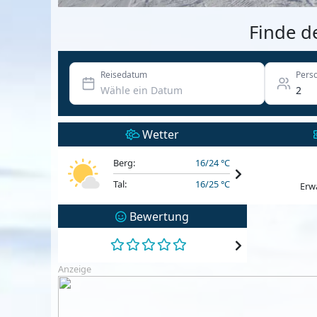
Finde d
Reisedatum
Pers
Wetter
Berg:
16/24 °C
Tal:
16/25 °C
Erw
Bewertung
Anzeige