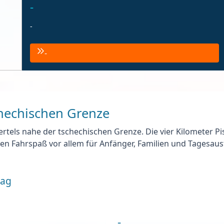
-
-
-
hechischen Grenze
ertels nahe der tschechischen Grenze. Die vier Kilometer Pis
n Fahrspaß vor allem für Anfänger, Familien und Tagesausf
lag
-