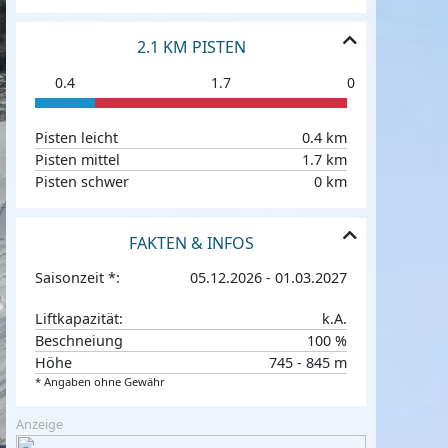
2.1 KM PISTEN
0.4
1.7
0
Pisten leicht
0.4 km
Pisten mittel
1.7 km
Pisten schwer
0 km
FAKTEN & INFOS
Saisonzeit *:
05.12.2026 - 01.03.2027
Liftkapazität:
k.A.
Beschneiung
100 %
Höhe
745 - 845 m
* Angaben ohne Gewähr
Anzeige