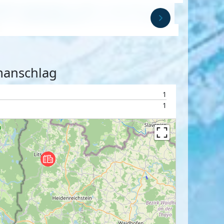
rmanschlag
1
1