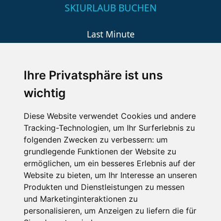
SKIURLAUB BUCHEN
Last Minute
An der Piste
Wellness
Ihre Privatsphäre ist uns
wichtig
SCHNEEHÖHEN SKI APP
Diese Website verwendet Cookies und andere
Tracking-Technologien, um Ihr Surferlebnis zu
Die Schneehoehen Ski APP für iOS und Android - Ein
folgenden Zwecken zu verbessern:
um
Muss für alle Wintersportler und Schneefreaks!
grundlegende Funktionen der Website zu
ermöglichen
,
um ein besseres Erlebnis auf der
Website zu bieten
,
um Ihr Interesse an unseren
Produkten und Dienstleistungen zu messen
und Marketinginteraktionen zu
personalisieren
,
um Anzeigen zu liefern die für