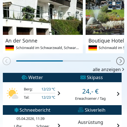
An der Sonne
Boutique Hotel 
Schönwald im Schwarzwald, Schwarzwald, Deutschland
Schönwald im Schwarzwal
alle anzeigen
Wetter
Skipass
Berg:
12/23 °C
24,- €
Tal:
12/23 °C
Erwachsener / Tag
Schneebericht
Skiverleih
05.04.2026, 11:39
Ausrüstung
Lifte:
Schnee: