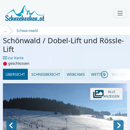
...
Schwarzwald
Schönwald / Dobel-Lift und Rössle-
Lift
zur Karte
⬤
geschlossen
ÜBERSICHT
SCHNEEBERICHT
WEBCAMS
WETTER
SKIPASSPR
ALLE
ANZEIGEN