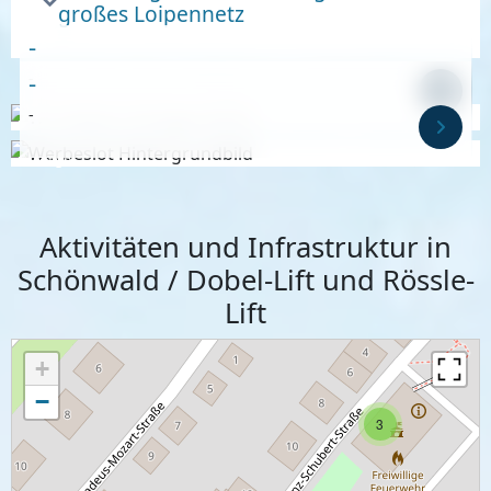
großes Loipennetz
-
-
-
-
Anzeige
Anzeige
Aktivitäten und Infrastruktur in
Schönwald / Dobel-Lift und Rössle-
Lift
+
−
3