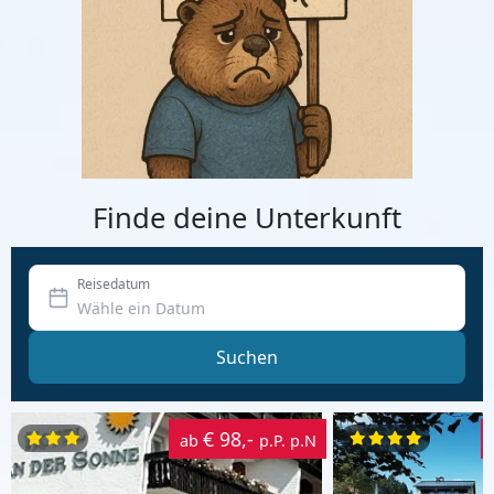
Finde deine Unterkunft
Reisedatum
Suchen
€ 98,-
ab
p.P. p.N