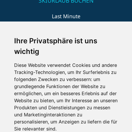
SKIURLAUB BUCHEN
Last Minute
An der Piste
Wellness
Ihre Privatsphäre ist uns
wichtig
SCHNEEHÖHEN SKI APP
Diese Website verwendet Cookies und andere
Tracking-Technologien, um Ihr Surferlebnis zu
Die Schneehoehen Ski APP für iOS und Android - Ein
folgenden Zwecken zu verbessern:
um
Muss für alle Wintersportler und Schneefreaks!
grundlegende Funktionen der Website zu
ermöglichen
,
um ein besseres Erlebnis auf der
Website zu bieten
,
um Ihr Interesse an unseren
Produkten und Dienstleistungen zu messen
und Marketinginteraktionen zu
personalisieren
,
um Anzeigen zu liefern die für
Sie relevanter sind
.