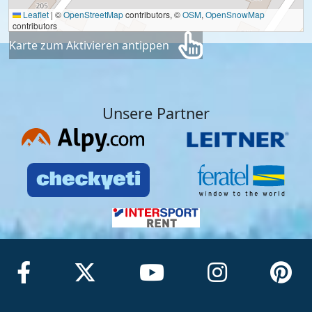
Leaflet
|
©
OpenStreetMap
contributors, ©
OSM
,
OpenSnowMap
contributors
Karte zum Aktivieren antippen
Unsere Partner