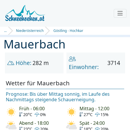
...
Niederösterreich
Göstling - Hochkar
Mauerbach
Höhe:
282 m
3714
Einwohner:
Wetter für Mauerbach
Prognose: Bis über Mittag sonnig, im Laufe des
Nachmittags steigende Schauerneigung.
Früh - 06:00
Mittag - 12:00
20°C
0%
27°C
15%
Abend - 18:00
Spät - 24:00
23°C
20%
18°C
20%