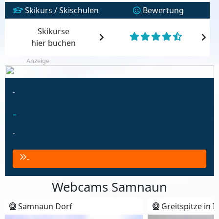
Skikurs / Skischulen
Bewertung
Skikurse
hier buchen
Anzeige
-
-
-
-
Webcams Samnaun
Samnaun Dorf
Greitspitze in I