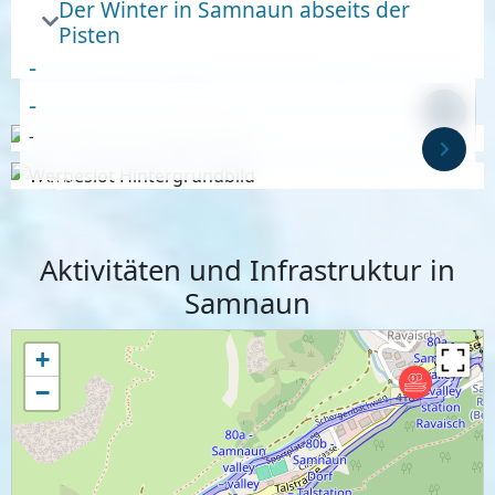
Der Winter in Samnaun abseits der
Pisten
-
-
-
-
Anzeige
Anzeige
Aktivitäten und Infrastruktur in
Samnaun
+
−