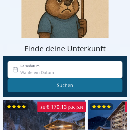
Finde deine Unterkunft
Reisedatum
Suchen
€ 170,13
ab
p.P. p.N