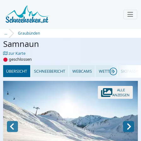
...
Graubünden
Samnaun
zur Karte
⬤
geschlossen
ÜBERSICHT
SCHNEEBERICHT
WEBCAMS
WETTER
SKIPASSPR
ALLE
ANZEIGEN