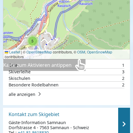
5
Leaflet
|
©
OpenStreetMap
contributors, ©
OSM
,
OpenSnowMap
contributors
Karte zum Aktivieren antippen
Orte
1
Skiverleihe
3
Skischulen
2
Besondere Rodelbahnen
2
alle anzeigen
Kontakt zum Skigebiet
Gäste-Information Samnaun
Dorfstrasse 4 - 7563 Samnaun - Schweiz
Tel.:
+41 81 8618830