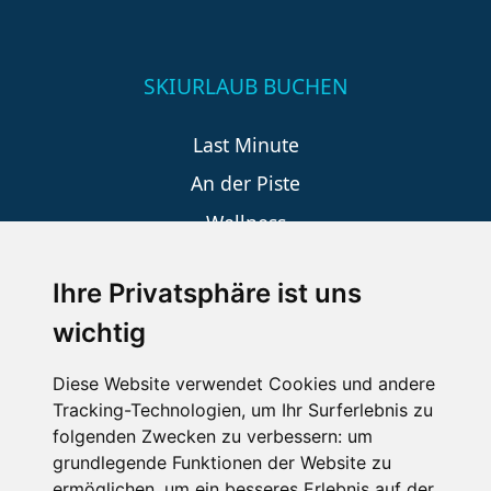
SKIURLAUB BUCHEN
Last Minute
An der Piste
Wellness
Ihre Privatsphäre ist uns
SCHNEEHÖHEN SKI APP
wichtig
Die Schneehoehen Ski APP für iOS und Android - Ein
Diese Website verwendet Cookies und andere
Muss für alle Wintersportler und Schneefreaks!
Tracking-Technologien, um Ihr Surferlebnis zu
folgenden Zwecken zu verbessern:
um
grundlegende Funktionen der Website zu
ermöglichen
,
um ein besseres Erlebnis auf der