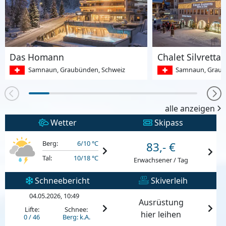
Das Homann
Chalet Silvretta
Samnaun, Graubünden, Schweiz
Samnaun, Graub
alle anzeigen
Wetter
Skipass
Berg:
6/10 °C
83,- €
Tal:
10/18 °C
Erwachsener / Tag
Schneebericht
Skiverleih
04.05.2026, 10:49
Ausrüstung
Lifte:
Schnee:
hier leihen
0 / 46
Berg: k.A.