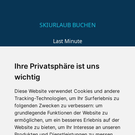
SKIURLAUB BUCHEN
Last Minute
An der Piste
Wellness
Ihre Privatsphäre ist uns
wichtig
SCHNEEHÖHEN SKI APP
Diese Website verwendet Cookies und andere
Tracking-Technologien, um Ihr Surferlebnis zu
Die Schneehoehen Ski APP für iOS und Android - Ein
folgenden Zwecken zu verbessern:
um
Muss für alle Wintersportler und Schneefreaks!
grundlegende Funktionen der Website zu
ermöglichen
,
um ein besseres Erlebnis auf der
Website zu bieten
,
um Ihr Interesse an unseren
Produkten und Dienstleistungen zu messen