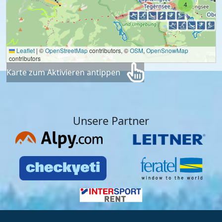
4
Leaflet
|
©
OpenStreetMap
contributors, ©
OSM
,
OpenSnowMap
contributors
Karte zum Aktivieren antippen
Unsere Partner