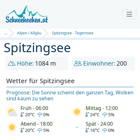
...
Alpen / Allgäu
Spitzingsee - Tegernsee
Spitzingsee
Höhe:
1084 m
Einwohner:
200
Wetter für Spitzingsee
Prognose: Die Sonne scheint den ganzen Tag, Wolken
sind kaum zu sehen
Früh - 06:00
Mittag - 12:00
20°C
0%
24°C
5%
Abend - 18:00
Spät - 24:00
20°C
5%
16°C
0%