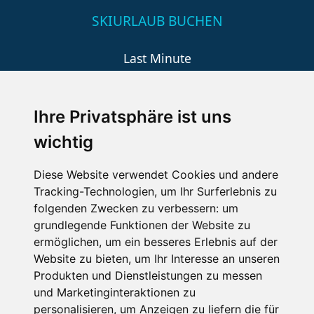
SKIURLAUB BUCHEN
Last Minute
An der Piste
Wellness
Ihre Privatsphäre ist uns
wichtig
SCHNEEHÖHEN SKI APP
Diese Website verwendet Cookies und andere
Tracking-Technologien, um Ihr Surferlebnis zu
Die Schneehoehen Ski APP für iOS und Android - Ein
folgenden Zwecken zu verbessern:
um
Muss für alle Wintersportler und Schneefreaks!
grundlegende Funktionen der Website zu
ermöglichen
,
um ein besseres Erlebnis auf der
Website zu bieten
,
um Ihr Interesse an unseren
Produkten und Dienstleistungen zu messen
und Marketinginteraktionen zu
personalisieren
,
um Anzeigen zu liefern die für