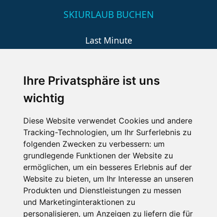
SKIURLAUB BUCHEN
Last Minute
An der Piste
Wellness
Ihre Privatsphäre ist uns
wichtig
SCHNEEHÖHEN SKI APP
Diese Website verwendet Cookies und andere
Tracking-Technologien, um Ihr Surferlebnis zu
Die Schneehoehen Ski APP für iOS und Android - Ein
folgenden Zwecken zu verbessern:
um
Muss für alle Wintersportler und Schneefreaks!
grundlegende Funktionen der Website zu
ermöglichen
,
um ein besseres Erlebnis auf der
Website zu bieten
,
um Ihr Interesse an unseren
Produkten und Dienstleistungen zu messen
und Marketinginteraktionen zu
personalisieren
,
um Anzeigen zu liefern die für