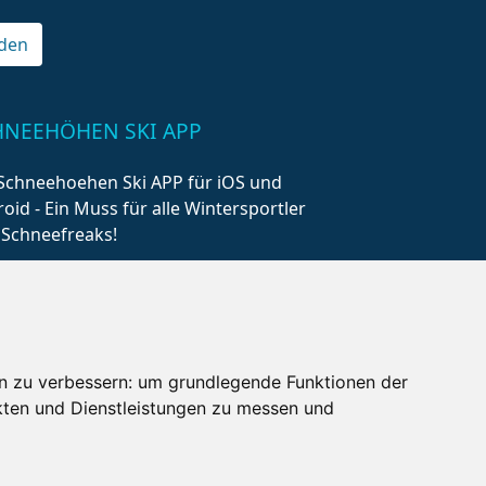
den
HNEEHÖHEN SKI APP
Schneehoehen Ski APP für iOS und
oid - Ein Muss für alle Wintersportler
 Schneefreaks!
n zu verbessern:
um grundlegende Funktionen der
kten und Dienstleistungen zu messen und
AQ
Newsletter
Mediadaten