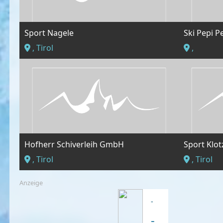
Sport Nagele
Ski Pepi P
, Tirol
,
Hofherr Schiverleih GmbH
Sport Klot
, Tirol
, Tirol
Anzeige
-
-