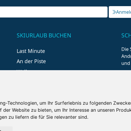
Anmel
SKIURLAUB BUCHEN
SC
Die 
Last Minute
Andr
An der Piste
und
Wellness
ng-Technologien, um Ihr Surferlebnis zu folgenden Zwecke
f der Website zu bieten
,
um Ihr Interesse an unseren Produ
en zu liefern die für Sie relevanter sind
.
tzungsbedingungen
Kontakt
Partner
Portale
F