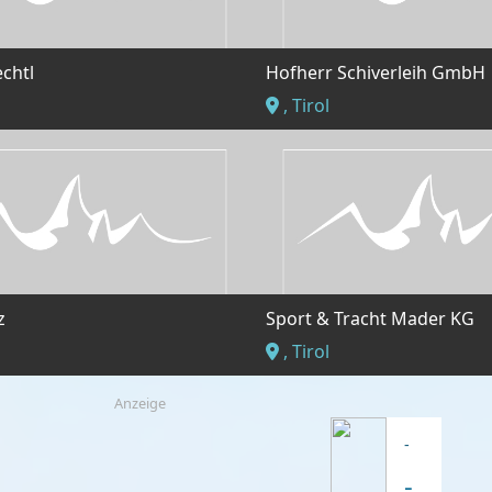
echtl
Hofherr Schiverleih GmbH
, Tirol
z
Sport & Tracht Mader KG
, Tirol
Anzeige
-
-