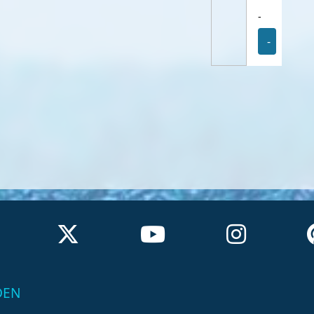
-
-
DEN