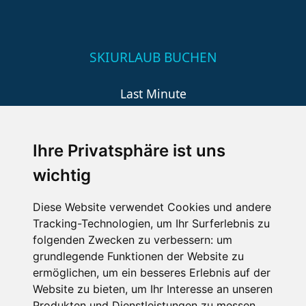
SKIURLAUB BUCHEN
Last Minute
An der Piste
Wellness
Ihre Privatsphäre ist uns
wichtig
SCHNEEHÖHEN SKI APP
Diese Website verwendet Cookies und andere
Tracking-Technologien, um Ihr Surferlebnis zu
Die Schneehoehen Ski APP für iOS und Android - Ein
folgenden Zwecken zu verbessern:
um
Muss für alle Wintersportler und Schneefreaks!
grundlegende Funktionen der Website zu
ermöglichen
,
um ein besseres Erlebnis auf der
Website zu bieten
,
um Ihr Interesse an unseren
Produkten und Dienstleistungen zu messen