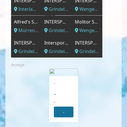
INTERSPORT - INTERSPORT Eiger Sport Unterseen
INTERSPORT - INTERSPORT Graf Grindelwald
INTERSPORT - INTERSPORT Central Sport Wengen
Interlaken, Bern Region
Grindelwald, Bern Region
Wengen, Bern Region
Alfred's Sporthaus
INTERSPORT - INTERSPORT Rent Network Hotel Sunstar
Molitor Sport AG
Mürren, Bern Region
Grindelwald, Bern Region
Wengen, Bern Region
INTERSPORT - INTERSPORT Kaufmann Grindelwald
Intersport Graf Sport
INTERSPORT - INTERSPORT Rent Network Terminal Grindelwald
Grindelwald, Bern Region
Grindelwald, Bern Region
Grindelwald, Bern Region
Anzeige
-
-
-
-