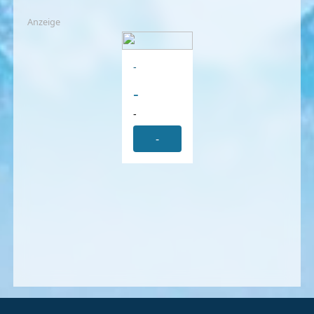
Anzeige
-
-
-
-