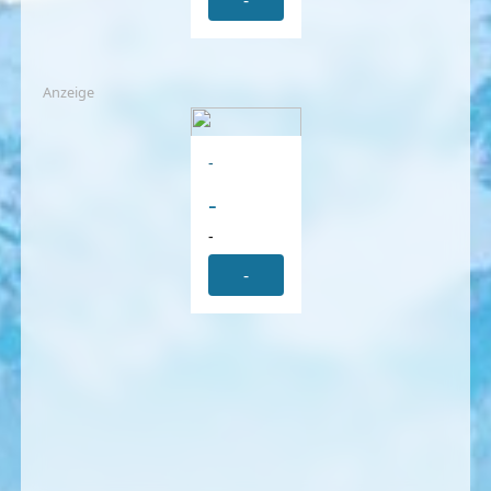
-
Anzeige
-
-
-
-