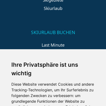
Skiurlaub
SKIURLAUB BUCHEN
Last Minute
An der Piste
Wellness
Ihre Privatsphäre ist uns
wichtig
SCHNEEHÖHEN SKI APP
Diese Website verwendet Cookies und andere
Tracking-Technologien, um Ihr Surferlebnis zu
Die Schneehoehen Ski APP für iOS und Android - Ein
folgenden Zwecken zu verbessern:
um
Muss für alle Wintersportler und Schneefreaks!
grundlegende Funktionen der Website zu