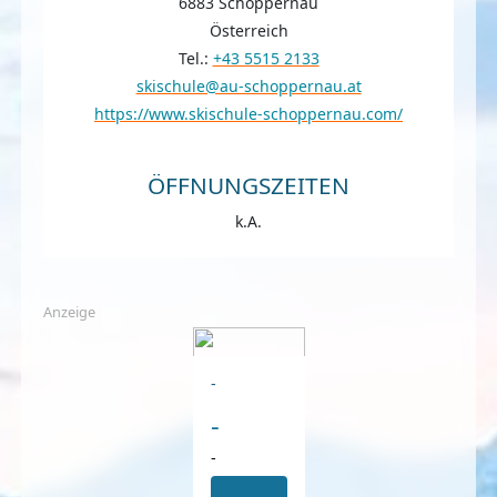
6883 Schoppernau
Österreich
Tel.:
+43 5515 2133
skischule@au-schoppernau.at
https://www.skischule-schoppernau.com/
ÖFFNUNGSZEITEN
k.A.
Anzeige
-
-
-