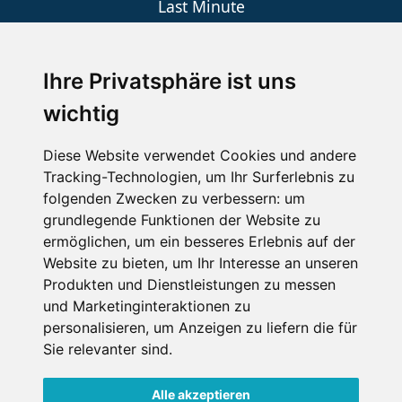
Last Minute
An der Piste
Wellness
Ihre Privatsphäre ist uns
wichtig
SCHNEEHÖHEN SKI APP
Diese Website verwendet Cookies und andere
Tracking-Technologien, um Ihr Surferlebnis zu
Die Schneehoehen Ski APP für iOS und Android - Ein
folgenden Zwecken zu verbessern:
um
Muss für alle Wintersportler und Schneefreaks!
grundlegende Funktionen der Website zu
ermöglichen
,
um ein besseres Erlebnis auf der
Website zu bieten
,
um Ihr Interesse an unseren
Produkten und Dienstleistungen zu messen
und Marketinginteraktionen zu
personalisieren
,
um Anzeigen zu liefern die für
Sie relevanter sind
.
Alle akzeptieren