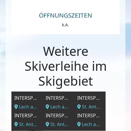
ÖFFNUNGSZEITEN
k.A.
Weitere
Skiverleihe im
Skigebiet
INTERSPORT - Lech Schlosskopfbahn
INTERSPORT - Sporthaus Lech – Haus Pfefferkorn
INTERSPORT - Nassereinbahn (Verleih nur Winter)
Lech am Arlberg, Vorarlberg
Lech am Arlberg, Vorarlberg
St. Anton am Arlberg, Vorarlberg
INTERSPORT - Galzigbahn (Verleih nur Winter)
INTERSPORT - Sporthaus St. Anton - Fußgängerzone
INTERSPORT - Lech Rüfikopfbahn (Verleih nur Winter)
St. Anton am Arlberg, Vorarlberg
St. Anton am Arlberg, Vorarlberg
Lech am Arlberg, Vorarlberg