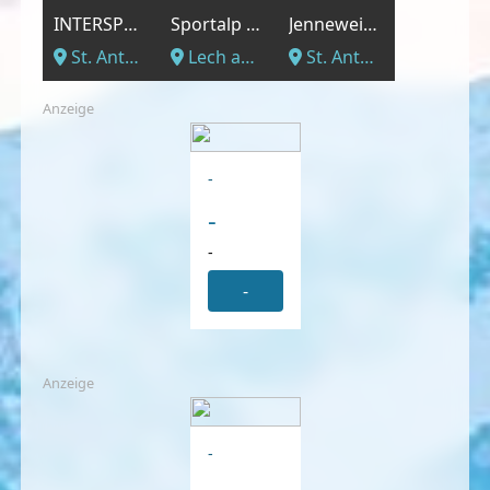
INTERSPORT - Sporthaus St. Anton - Fußgängerzone
Sportalp GmbH
Jennewein pure sports
St. Anton am Arlberg, Vorarlberg
Lech am Arlberg, Vorarlberg
St. Anton am Arlberg, Vorarlberg
Anzeige
-
-
-
-
Anzeige
-