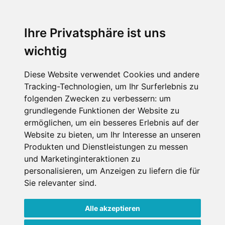
An der Piste
Wellness
Ihre Privatsphäre ist uns
wichtig
SCHNEEHÖHEN SKI APP
Diese Website verwendet Cookies und andere
Tracking-Technologien, um Ihr Surferlebnis zu
Die Schneehoehen Ski APP für iOS und Android - Ein
folgenden Zwecken zu verbessern:
um
Muss für alle Wintersportler und Schneefreaks!
grundlegende Funktionen der Website zu
ermöglichen
,
um ein besseres Erlebnis auf der
Website zu bieten
,
um Ihr Interesse an unseren
Produkten und Dienstleistungen zu messen
und Marketinginteraktionen zu
personalisieren
,
um Anzeigen zu liefern die für
Sie relevanter sind
.
Alle akzeptieren
Impressum
Datenschutz