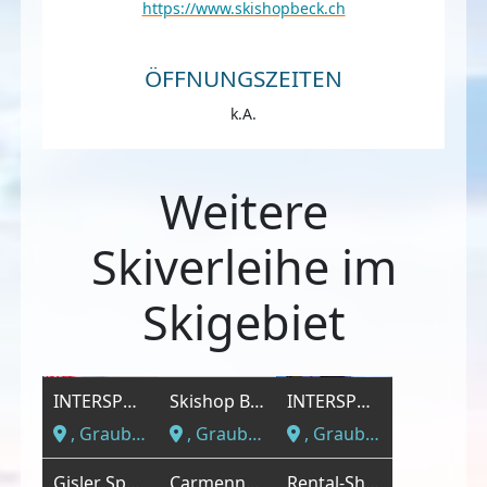
https://www.skishopbeck.ch
ÖFFNUNGSZEITEN
k.A.
Weitere
Skiverleihe im
Skigebiet
INTERSPORT - INTERSPORT Härtner Sport Arosa
Skishop Beck
INTERSPORT - INTERSPORT Sprecher Sport Arosa
, Graubünden
, Graubünden
, Graubünden
Gisler Sport
Carmenna Sport AG
Rental-Shop Fatschél bobialpin