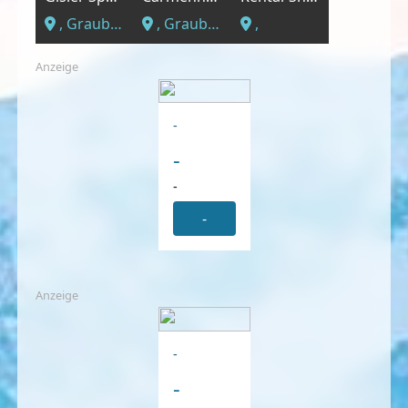
, Graubünden
, Graubünden
,
Anzeige
-
-
-
-
Anzeige
-
-