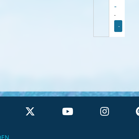
-
-
-
DEN