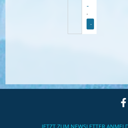
-
-
-
JETZT ZUM NEWSLETTER ANMEL