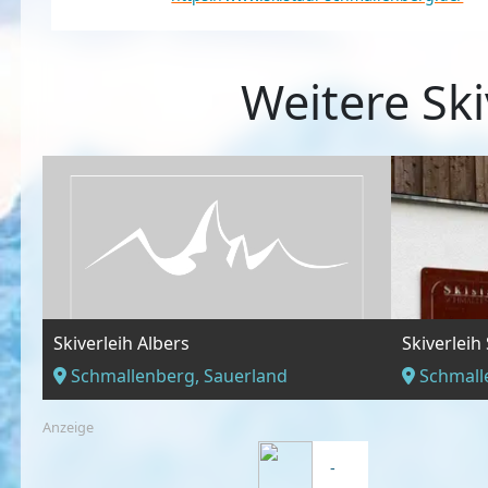
Weitere Ski
Skiverleih Albers
Skiverleih
Schmallenberg, Sauerland
Schmall
Anzeige
-