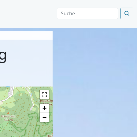
rg
+
−