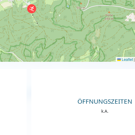
Leaflet
|
ÖFFNUNGSZEITEN
k.A.