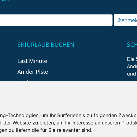
Anmel
SKIURLAUB BUCHEN
SC
Die 
Last Minute
Andr
An der Piste
und
Wellness
ng-Technologien, um Ihr Surferlebnis zu folgenden Zwecke
f der Website zu bieten
,
um Ihr Interesse an unseren Produ
en zu liefern die für Sie relevanter sind
.